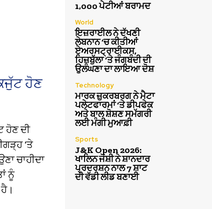
1,000 ਪੇਟੀਆਂ ਬਰਾਮਦ
World
ਇਜ਼ਰਾਈਲ ਨੇ ਦੱਖਣੀ
ਲੇਬਨਾਨ ‘ਚ ਕੀਤੀਆਂ
ਏਅਰਸਟ੍ਰਾਈਕਸ,
ਹਿਜ਼ਬੁੱਲਾ ‘ਤੇ ਜੰਗਬੰਦੀ ਦੀ
ਉਲੰਘਣਾ ਦਾ ਲਾਇਆ ਦੋਸ਼
ਕਜੁੱਟ ਹੋਣ
Technology
ਮਾਰਕ ਜ਼ੁਕਰਬਰਗ ਨੇ ਮੈਟਾ
ਪਲੇਟਫਾਰਮਾਂ ‘ਤੇ ਡੀਪਫੇਕ
ਅਤੇ ਬਾਲ ਸ਼ੋਸ਼ਣ ਸਮੱਗਰੀ
ਲਈ ਮੰਗੀ ਮੁਆਫ਼ੀ
ਟ ਹੋਣ ਦੀ
Sports
ੀਗੜ੍ਹ ‘ਤੇ
J&K Open 2026:
ਖਾਲਿਨ ਜੋਸ਼ੀ ਨੇ ਸ਼ਾਨਦਾਰ
ਆਉਣਾ ਚਾਹੀਦਾ
ਪ੍ਰਦਰਸ਼ਨ ਨਾਲ 7 ਸ਼ਾਟ
 ਨੂੰ
ਦੀ ਵੱਡੀ ਲੀਡ ਬਣਾਈ
 ਹੈ।