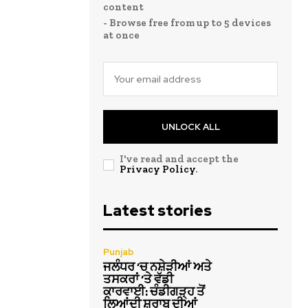
content
- Browse free from up to 5 devices
at once
UNLOCK ALL
I've read and accept the
Privacy Policy
.
Latest stories
Punjab
ਜਲੰਧਰ ‘ਚ ਨਸ਼ੇੜੀਆਂ ਅਤੇ
ਤਸਕਰਾਂ ‘ਤੇ ਵੱਡੀ
ਕਾਰਵਾਈ: ਚੰਡੀਗੜ੍ਹ ਤੋਂ
ਲਿਆਂਦੀ ਸ਼ਰਾਬ ਦੀਆਂ