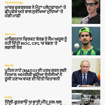
Technology
ਮਾਰਕ ਜ਼ੁਕਰਬਰਗ ਨੇ ਮੈਟਾ ਪਲੇਟਫਾਰਮਾਂ ‘ਤੇ
ਡੀਪਫੇਕ ਅਤੇ ਬਾਲ ਸੁਰੱਖਿਆ ਮੁੱਦਿਆਂ ‘ਤੇ
ਮੰਗੀ ਮਾਫ਼ੀ
Sports
ਪਾਕਿਸਤਾਨ ਕ੍ਰਿਕਟ ਬੋਰਡ ਨੇ ਸੈਮ ਅਯੂਬ ਨੂੰ
ਨਹੀਂ ਦਿੱਤੀ NOC, CPL ‘ਚ ਖੇਡਣ ‘ਤੇ
ਲਗਾਈ ਰੋਕ
World
ਪੁਤਿਨ ਨਾਟੋ (NATO) ਦੀ ਪਰਖ ਕਰਨ ਲਈ
ਤਿਆਰ: ਅਮਰੀਕੀ ਖੁਫ਼ੀਆ ਏਜੰਸੀਆਂ ਨੇ
ਰੂਸੀ ਤਣਾਅ ਵਧਣ ਦੀ ਦਿੱਤੀ ਚਿਤਾਵਨੀ
India
ਦਿੱਲੀ-ਗੁੜਗਾਓਂ ‘ਚ ਭਾਰੀ ਮੀਂਹ: ਜਲ-ਥਲ