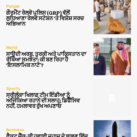
Punjab
ਗੌਰਮੈਂਟ ਰੇਲਵੇ ਪੁਲਿਸ (GRP) ਵੱਲੋਂ
ਲੁਧਿਆਣਾ ਰੇਲਵੇ ਸਟੇਸ਼ਨ ‘ਤੇ ਵਿਸ਼ੇਸ਼ ਸਰਚ
ਅਭਿਆਨ
World
ਸਾਊਦੀ ਅਰਬ, ਤੁਰਕੀ ਅਤੇ ਪਾਕਿਸਤਾਨ ਦਾ
ਰੱਖਿਆ ਸਮਝੌਤਾ: ਕੀ ਬਣ ਰਿਹਾ ਹੈ
‘ਇਸਲਾਮਿਕ ਨਾਟੋ’?
Sports
ਸ੍ਰੀਲੰਕਾ ਖਿਲਾਫ਼ ਟੀਮ ਇੰਡੀਆ ਨੂੰ
ਅਜਿੰਕਿਆ ਰਹਾਨੇ ਦੀ ਸਲਾਹ: ਡਿਫੈਂਸਿਵ
ਨਹੀਂ, ਹਮਲਾਵਰ ਰੁੱਖ ਅਪਣਾਓ
Business
ਫੈਕਟ ਚੈੱਕ: ਕੀ ਹਵਾਈ ਜਹਾਜ਼ ਦੇ ਬਾਲਣ ਵਿੱਚ