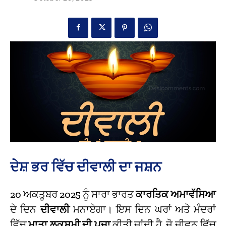
ਦੇਸ਼ ਭਰ ਵਿੱਚ ਦੀਵਾਲੀ ਦਾ ਜਸ਼ਨ
20 ਅਕਤੂਬਰ 2025 ਨੂੰ ਸਾਰਾ ਭਾਰਤ
ਕਾਰਤਿਕ ਅਮਾਵੱਸਿਆ
ਦੇ ਦਿਨ
ਦੀਵਾਲੀ
ਮਨਾਏਗਾ। ਇਸ ਦਿਨ ਘਰਾਂ ਅਤੇ ਮੰਦਰਾਂ
ਵਿੱਚ
ਮਾਤਾ ਲਕਸ਼ਮੀ ਦੀ ਪੂਜਾ
ਕੀਤੀ ਜਾਂਦੀ ਹੈ, ਜੋ ਜੀਵਨ ਵਿੱਚ