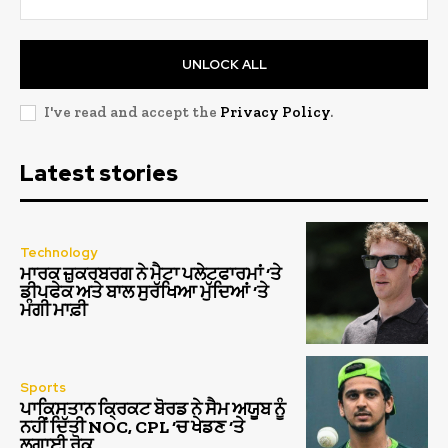
UNLOCK ALL
I've read and accept the
Privacy Policy
.
Latest stories
Technology
ਮਾਰਕ ਜ਼ੁਕਰਬਰਗ ਨੇ ਮੈਟਾ ਪਲੇਟਫਾਰਮਾਂ ‘ਤੇ
ਡੀਪਫੇਕ ਅਤੇ ਬਾਲ ਸੁਰੱਖਿਆ ਮੁੱਦਿਆਂ ‘ਤੇ
ਮੰਗੀ ਮਾਫ਼ੀ
Sports
ਪਾਕਿਸਤਾਨ ਕ੍ਰਿਕਟ ਬੋਰਡ ਨੇ ਸੈਮ ਅਯੂਬ ਨੂੰ
ਨਹੀਂ ਦਿੱਤੀ NOC, CPL ‘ਚ ਖੇਡਣ ‘ਤੇ
ਲਗਾਈ ਰੋਕ