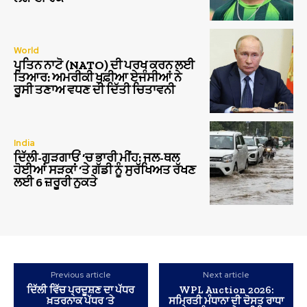
World
ਪੁਤਿਨ ਨਾਟੋ (NATO) ਦੀ ਪਰਖ ਕਰਨ ਲਈ
ਤਿਆਰ: ਅਮਰੀਕੀ ਖੁਫ਼ੀਆ ਏਜੰਸੀਆਂ ਨੇ
ਰੂਸੀ ਤਣਾਅ ਵਧਣ ਦੀ ਦਿੱਤੀ ਚਿਤਾਵਨੀ
India
ਦਿੱਲੀ-ਗੁੜਗਾਓਂ ‘ਚ ਭਾਰੀ ਮੀਂਹ: ਜਲ-ਥਲ
ਹੋਈਆਂ ਸੜਕਾਂ ‘ਤੇ ਗੱਡੀ ਨੂੰ ਸੁਰੱਖਿਅਤ ਰੱਖਣ
ਲਈ 6 ਜ਼ਰੂਰੀ ਨੁਕਤੇ
Previous article
Next article
ਦਿੱਲੀ ਵਿੱਚ ਪ੍ਰਦੂਸ਼ਣ ਦਾ ਪੱਧਰ
WPL Auction 2026:
ਖ਼ਤਰਨਾਕ ਪੱਧਰ ’ਤੇ
ਸਮ੍ਰਿਤੀ ਮੰਧਾਨਾ ਦੀ ਦੋਸਤ ਰਾਧਾ