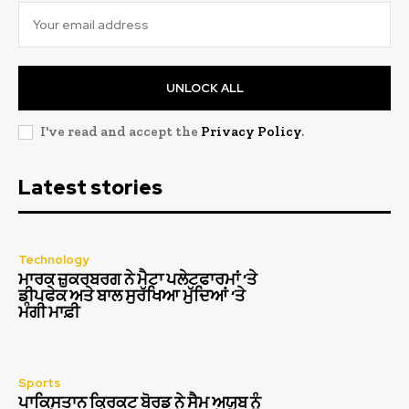
UNLOCK ALL
I've read and accept the
Privacy Policy
.
Latest stories
Technology
ਮਾਰਕ ਜ਼ੁਕਰਬਰਗ ਨੇ ਮੈਟਾ ਪਲੇਟਫਾਰਮਾਂ ‘ਤੇ
ਡੀਪਫੇਕ ਅਤੇ ਬਾਲ ਸੁਰੱਖਿਆ ਮੁੱਦਿਆਂ ‘ਤੇ
ਮੰਗੀ ਮਾਫ਼ੀ
Sports
ਪਾਕਿਸਤਾਨ ਕ੍ਰਿਕਟ ਬੋਰਡ ਨੇ ਸੈਮ ਅਯੂਬ ਨੂੰ