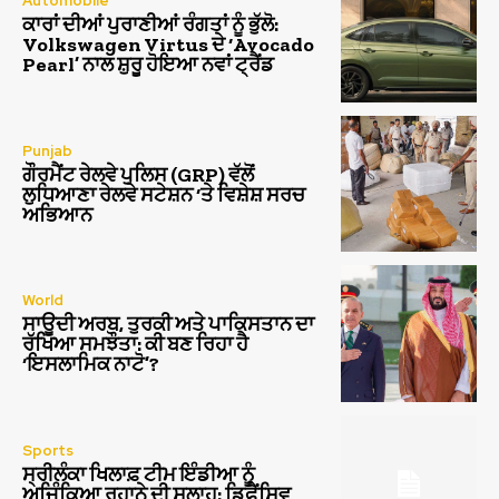
Automobile
ਕਾਰਾਂ ਦੀਆਂ ਪੁਰਾਣੀਆਂ ਰੰਗਤਾਂ ਨੂੰ ਭੁੱਲੋ:
Volkswagen Virtus ਦੇ ‘Avocado
Pearl’ ਨਾਲ ਸ਼ੁਰੂ ਹੋਇਆ ਨਵਾਂ ਟ੍ਰੈਂਡ
Punjab
ਗੌਰਮੈਂਟ ਰੇਲਵੇ ਪੁਲਿਸ (GRP) ਵੱਲੋਂ
ਲੁਧਿਆਣਾ ਰੇਲਵੇ ਸਟੇਸ਼ਨ ‘ਤੇ ਵਿਸ਼ੇਸ਼ ਸਰਚ
ਅਭਿਆਨ
World
ਸਾਊਦੀ ਅਰਬ, ਤੁਰਕੀ ਅਤੇ ਪਾਕਿਸਤਾਨ ਦਾ
ਰੱਖਿਆ ਸਮਝੌਤਾ: ਕੀ ਬਣ ਰਿਹਾ ਹੈ
‘ਇਸਲਾਮਿਕ ਨਾਟੋ’?
Sports
ਸ੍ਰੀਲੰਕਾ ਖਿਲਾਫ਼ ਟੀਮ ਇੰਡੀਆ ਨੂੰ
ਅਜਿੰਕਿਆ ਰਹਾਨੇ ਦੀ ਸਲਾਹ: ਡਿਫੈਂਸਿਵ