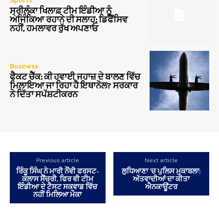
Sports
ਸ੍ਰੀਲੰਕਾ ਖਿਲਾਫ਼ ਟੀਮ ਇੰਡੀਆ ਨੂੰ
ਅਜਿੰਕਿਆ ਰਹਾਨੇ ਦੀ ਸਲਾਹ: ਡਿਫੈਂਸਿਵ
ਨਹੀਂ, ਹਮਲਾਵਰ ਰੁੱਖ ਅਪਣਾਓ
Business
ਫੈਕਟ ਚੈੱਕ: ਕੀ ਹਵਾਈ ਜਹਾਜ਼ ਦੇ ਬਾਲਣ ਵਿੱਚ
ਮਿਲਾਇਆ ਜਾ ਰਿਹਾ ਹੈ ਇਥਾਨੋਲ? ਸਰਕਾਰ
ਨੇ ਦਿੱਤਾ ਸਪੱਸ਼ਟੀਕਰਨ
Previous article
Next article
ਰਿੰਕੂ ਸਿੰਘ ਨੇ ਮਾਰੀ ਨੌਂਵੀ ਫਰਸਟ-
ਲੁਧਿਆਣਾ ‘ਚ ਪੁਲਿਸ ਮੁਕਾਬਲਾ:
ਕਲਾਸ ਸੈਂਚਰੀ, ਫਿਰ ਵੀ ਟੀਮ
ਅੱਤਵਾਦੀਆਂ ਦਾ ਕੀਤਾ
ਇੰਡੀਆ ਦੇ ਟੈਸਟ ਸਕਵਾਡ ਵਿੱਚ
ਐਨਕਾਊਂਟਰ
ਨਹੀਂ ਮਿਲਿਆ ਮੌਕਾ