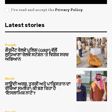
I've read and accept the
Privacy Policy
.
Latest stories
Punjab
ਗੌਰਮੈਂਟ ਰੇਲਵੇ ਪੁਲਿਸ (GRP) ਵੱਲੋਂ
ਲੁਧਿਆਣਾ ਰੇਲਵੇ ਸਟੇਸ਼ਨ ‘ਤੇ ਵਿਸ਼ੇਸ਼ ਸਰਚ
ਅਭਿਆਨ
World
ਸਾਊਦੀ ਅਰਬ, ਤੁਰਕੀ ਅਤੇ ਪਾਕਿਸਤਾਨ ਦਾ
ਰੱਖਿਆ ਸਮਝੌਤਾ: ਕੀ ਬਣ ਰਿਹਾ ਹੈ
‘ਇਸਲਾਮਿਕ ਨਾਟੋ’?