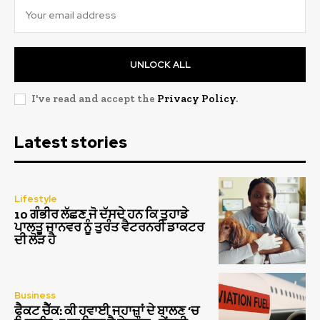
UNLOCK ALL
I've read and accept the
Privacy Policy
.
Latest stories
Lifestyle
10 ਗੰਭੀਰ ਲੱਛਣ ਜੋ ਦੱਸਦੇ ਹਨ ਕਿ ਤੁਹਾਡੇ
ਪਾਲਤੂ ਜਾਨਵਰ ਨੂੰ ਤੁਰੰਤ ਵੈਟਰਨਰੀ ਡਾਕਟਰ
ਦੀ ਲੋੜ ਹੈ
Business
ਫੈਕਟ ਚੈੱਕ: ਕੀ ਹਵਾਈ ਜਹਾਜ਼ਾਂ ਦੇ ਬਾਲਣ ‘ਚ