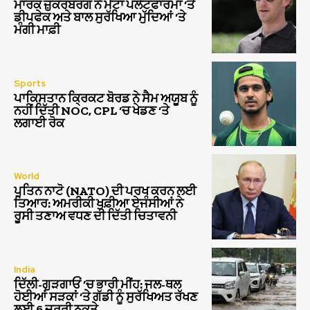
ਮਾਰਕ ਜ਼ੁਕਰਬਰਗ ਨੇ ਮੈਟਾ ਪਲੇਟਫਾਰਮਾਂ ‘ਤੇ
ਡੀਪਫੇਕ ਅਤੇ ਬਾਲ ਸੁਰੱਖਿਆ ਮੁੱਦਿਆਂ ‘ਤੇ
ਮੰਗੀ ਮਾਫ਼ੀ
Sports
ਪਾਕਿਸਤਾਨ ਕ੍ਰਿਕਟ ਬੋਰਡ ਨੇ ਸੈਮ ਅਯੂਬ ਨੂੰ
ਨਹੀਂ ਦਿੱਤੀ NOC, CPL ‘ਚ ਖੇਡਣ ‘ਤੇ
ਲਗਾਈ ਰੋਕ
World
ਪੁਤਿਨ ਨਾਟੋ (NATO) ਦੀ ਪਰਖ ਕਰਨ ਲਈ
ਤਿਆਰ: ਅਮਰੀਕੀ ਖੁਫ਼ੀਆ ਏਜੰਸੀਆਂ ਨੇ
ਰੂਸੀ ਤਣਾਅ ਵਧਣ ਦੀ ਦਿੱਤੀ ਚਿਤਾਵਨੀ
India
ਦਿੱਲੀ-ਗੁੜਗਾਓਂ ‘ਚ ਭਾਰੀ ਮੀਂਹ: ਜਲ-ਥਲ
ਹੋਈਆਂ ਸੜਕਾਂ ‘ਤੇ ਗੱਡੀ ਨੂੰ ਸੁਰੱਖਿਅਤ ਰੱਖਣ
ਲਈ 6 ਜ਼ਰੂਰੀ ਨੁਕਤੇ