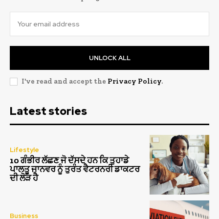
UNLOCK ALL
I've read and accept the
Privacy Policy
.
Latest stories
Lifestyle
10 ਗੰਭੀਰ ਲੱਛਣ ਜੋ ਦੱਸਦੇ ਹਨ ਕਿ ਤੁਹਾਡੇ
ਪਾਲਤੂ ਜਾਨਵਰ ਨੂੰ ਤੁਰੰਤ ਵੈਟਰਨਰੀ ਡਾਕਟਰ
ਦੀ ਲੋੜ ਹੈ
Business