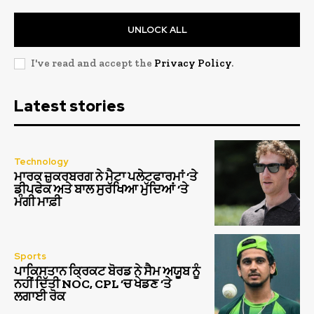
UNLOCK ALL
I've read and accept the
Privacy Policy
.
Latest stories
Technology
ਮਾਰਕ ਜ਼ੁਕਰਬਰਗ ਨੇ ਮੈਟਾ ਪਲੇਟਫਾਰਮਾਂ ‘ਤੇ
ਡੀਪਫੇਕ ਅਤੇ ਬਾਲ ਸੁਰੱਖਿਆ ਮੁੱਦਿਆਂ ‘ਤੇ
ਮੰਗੀ ਮਾਫ਼ੀ
Sports
ਪਾਕਿਸਤਾਨ ਕ੍ਰਿਕਟ ਬੋਰਡ ਨੇ ਸੈਮ ਅਯੂਬ ਨੂੰ
ਨਹੀਂ ਦਿੱਤੀ NOC, CPL ‘ਚ ਖੇਡਣ ‘ਤੇ
ਲਗਾਈ ਰੋਕ