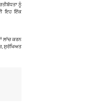
ਤੀਬੱਧਤਾ ਨੂੰ
 ਲਈ ਇਹ ਇੱਕ
ਵਾਂ ਲਾਂਚ ਕਰਨ
ਜ਼, ਸੁਰੱਖਿਅਤ