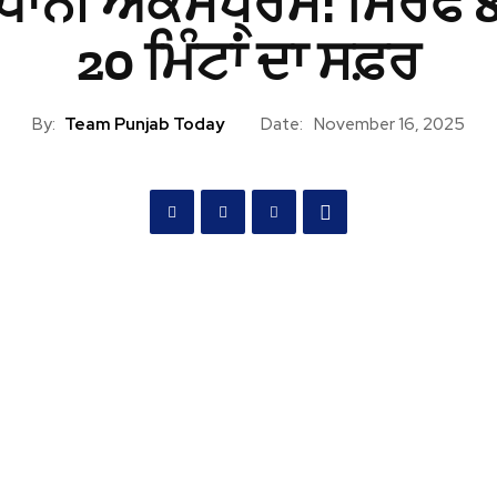
ਧਾਨੀ ਐਕਸਪ੍ਰੈਸ: ਸਿਰਫ 8 
20 ਮਿੰਟਾਂ ਦਾ ਸਫ਼ਰ
By:
Team Punjab Today
Date:
November 16, 2025