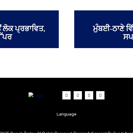
 ਲੋਕ ਪ੍ਰਭਾਵਿਤ,
ਮੁੰਬਈ-ਠਾਣੇ 
ਉੱਪਰ
ਸਪ
Language