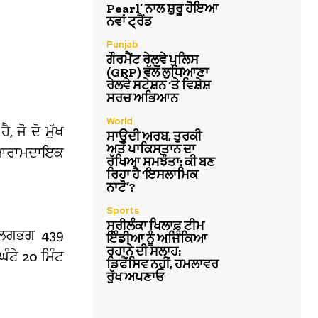
Pearl’ ਨਾਲ ਸ਼ੁਰੂ ਹੋਇਆ
ਨਵਾਂ ਟ੍ਰੈਂਡ
Punjab
ਗੌਰਮੈਂਟ ਰੇਲਵੇ ਪੁਲਿਸ
(GRP) ਵੱਲੋਂ ਲੁਧਿਆਣਾ
ਰੇਲਵੇ ਸਟੇਸ਼ਨ ‘ਤੇ ਵਿਸ਼ੇਸ਼
ਸਰਚ ਅਭਿਆਨ
World
, ਜੋ ਦੋ ਮੁੱਖ
ਸਾਊਦੀ ਅਰਬ, ਤੁਰਕੀ
ਅਤੇ ਪਾਕਿਸਤਾਨ ਦਾ
ਜ਼, ਆਰਾਮਦਾਇਕ
ਰੱਖਿਆ ਸਮਝੌਤਾ: ਕੀ ਬਣ
ਰਿਹਾ ਹੈ ‘ਇਸਲਾਮਿਕ
ਨਾਟੋ’?
Sports
ਸ੍ਰੀਲੰਕਾ ਖਿਲਾਫ਼ ਟੀਮ
 ਲਗਭਗ 439
ਇੰਡੀਆ ਨੂੰ ਅਜਿੰਕਿਆ
ਰਹਾਨੇ ਦੀ ਸਲਾਹ:
ੰਟੇ 20 ਮਿੰਟ
ਡਿਫੈਂਸਿਵ ਨਹੀਂ, ਹਮਲਾਵਰ
ਰੁੱਖ ਅਪਣਾਓ