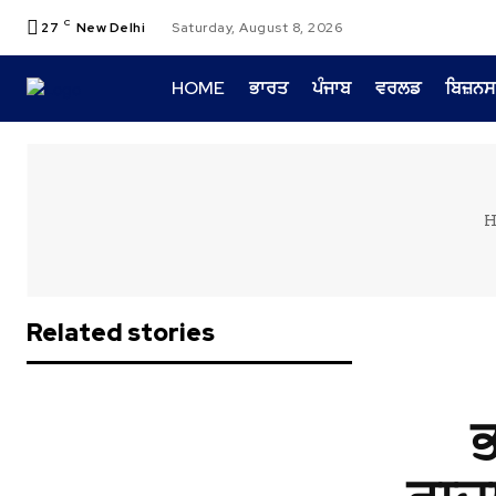
C
27
New Delhi
Saturday, August 8, 2026
HOME
ਭਾਰਤ
ਪੰਜਾਬ
ਵਰਲਡ
ਬਿਜ਼ਨਸ
H
Related stories
ਭ