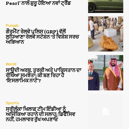
Pearl’ ਨਾਲ ਸ਼ੁਰੂ ਹੋਇਆ ਨਵਾਂ ਟ੍ਰੈਂਡ
Punjab
ਗੌਰਮੈਂਟ ਰੇਲਵੇ ਪੁਲਿਸ (GRP) ਵੱਲੋਂ
ਲੁਧਿਆਣਾ ਰੇਲਵੇ ਸਟੇਸ਼ਨ ‘ਤੇ ਵਿਸ਼ੇਸ਼ ਸਰਚ
ਅਭਿਆਨ
World
ਸਾਊਦੀ ਅਰਬ, ਤੁਰਕੀ ਅਤੇ ਪਾਕਿਸਤਾਨ ਦਾ
ਰੱਖਿਆ ਸਮਝੌਤਾ: ਕੀ ਬਣ ਰਿਹਾ ਹੈ
‘ਇਸਲਾਮਿਕ ਨਾਟੋ’?
Sports
ਸ੍ਰੀਲੰਕਾ ਖਿਲਾਫ਼ ਟੀਮ ਇੰਡੀਆ ਨੂੰ
ਅਜਿੰਕਿਆ ਰਹਾਨੇ ਦੀ ਸਲਾਹ: ਡਿਫੈਂਸਿਵ
ਨਹੀਂ, ਹਮਲਾਵਰ ਰੁੱਖ ਅਪਣਾਓ