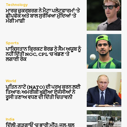
Technology
ਮਾਰਕ ਜ਼ੁਕਰਬਰਗ ਨੇ ਮੈਟਾ ਪਲੇਟਫਾਰਮਾਂ ‘ਤੇ
ਡੀਪਫੇਕ ਅਤੇ ਬਾਲ ਸੁਰੱਖਿਆ ਮੁੱਦਿਆਂ ‘ਤੇ
ਮੰਗੀ ਮਾਫ਼ੀ
Sports
ਪਾਕਿਸਤਾਨ ਕ੍ਰਿਕਟ ਬੋਰਡ ਨੇ ਸੈਮ ਅਯੂਬ ਨੂੰ
ਨਹੀਂ ਦਿੱਤੀ NOC, CPL ‘ਚ ਖੇਡਣ ‘ਤੇ
ਲਗਾਈ ਰੋਕ
World
ਪੁਤਿਨ ਨਾਟੋ (NATO) ਦੀ ਪਰਖ ਕਰਨ ਲਈ
ਤਿਆਰ: ਅਮਰੀਕੀ ਖੁਫ਼ੀਆ ਏਜੰਸੀਆਂ ਨੇ
ਰੂਸੀ ਤਣਾਅ ਵਧਣ ਦੀ ਦਿੱਤੀ ਚਿਤਾਵਨੀ
India
ਦਿੱਲੀ-ਗੁੜਗਾਓਂ ‘ਚ ਭਾਰੀ ਮੀਂਹ: ਜਲ-ਥਲ