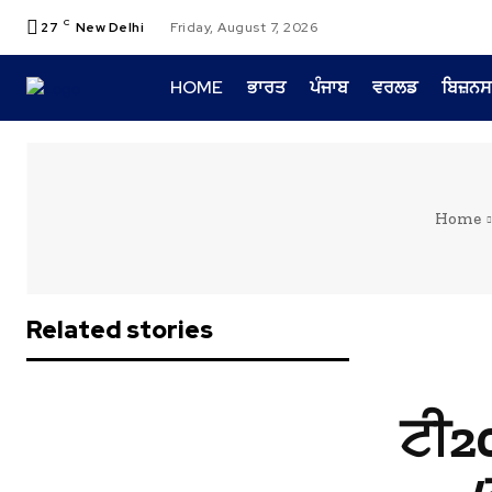
C
27
New Delhi
Friday, August 7, 2026
HOME
ਭਾਰਤ
ਪੰਜਾਬ
ਵਰਲਡ
ਬਿਜ਼ਨਸ
Home
Related stories
ਟੀ2