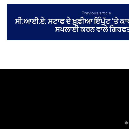
Previous article
ਸੀ.ਆਈ.ਏ. ਸਟਾਫ ਦੇ ਖ਼ੁਫ਼ੀਆ ਇੰਪੁੱਟ ’ਤੇ
ਸਪਲਾਈ ਕਰਨ ਵਾਲੇ ਗਿਰਫ
© 