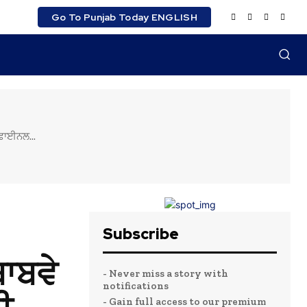
Go To Punjab Today ENGLISH
ੀਫਾਈਨਲ...
Subscribe
ਾਬਵੇ
- Never miss a story with
notifications
- Gain full access to our premium