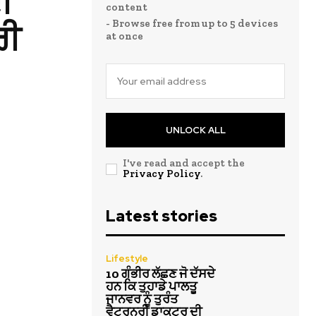
ੀ
content
- Browse free from up to 5 devices
ਰੀ
at once
UNLOCK ALL
I've read and accept the
Privacy Policy
.
Latest stories
Lifestyle
10 ਗੰਭੀਰ ਲੱਛਣ ਜੋ ਦੱਸਦੇ
ਹਨ ਕਿ ਤੁਹਾਡੇ ਪਾਲਤੂ
ਜਾਨਵਰ ਨੂੰ ਤੁਰੰਤ
ਵੈਟਰਨਰੀ ਡਾਕਟਰ ਦੀ