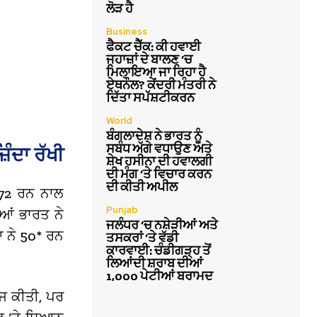
ਲੋੜ ਹੈ
Business
ਫੈਕਟ ਚੈੱਕ: ਕੀ ਹਵਾਈ
ਜਹਾਜ਼ਾਂ ਦੇ ਬਾਲਣ ‘ਚ
ਮਿਲਾਇਆ ਜਾ ਰਿਹਾ ਹੈ
ਏਥਨੌਲ? ਕੇਂਦਰੀ ਮੰਤਰੀ ਨੇ
ਦਿੱਤਾ ਸਪੱਸ਼ਟੀਕਰਨ
World
ਬੰਗਲਾਦੇਸ਼ ਨੇ ਭਾਰਤ ਨੂੰ
ਸਬੰਧ ਅੱਗੇ ਵਧਾਉਣ ਅਤੇ
ੰਦਾ ਰੱਖੀ
ਸ਼ੇਖ ਹਸੀਨਾ ਦੀ ਹਵਾਲਗੀ
ਦੀ ਮੰਗ ‘ਤੇ ਵਿਚਾਰ ਕਰਨ
ਦੀ ਕੀਤੀ ਅਪੀਲ
 72 ਰਨ ਨਾਲ
Punjab
ਆਂ ਭਾਰਤ ਨੇ
ਜਲੰਧਰ ‘ਚ ਨਸ਼ੇੜੀਆਂ ਅਤੇ
 ਨੇ 50* ਰਨ
ਤਸਕਰਾਂ ‘ਤੇ ਵੱਡੀ
ਕਾਰਵਾਈ: ਚੰਡੀਗੜ੍ਹ ਤੋਂ
ਲਿਆਂਦੀ ਸ਼ਰਾਬ ਦੀਆਂ
1,000 ਪੇਟੀਆਂ ਬਰਾਮਦ
ਰਜ ਕੀਤੀ, ਪਰ