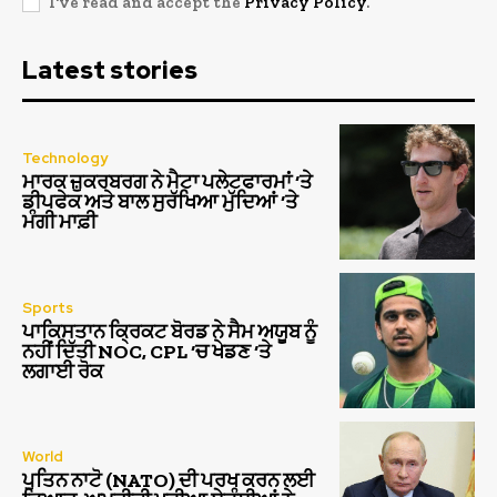
I've read and accept the
Privacy Policy
.
Latest stories
Technology
ਮਾਰਕ ਜ਼ੁਕਰਬਰਗ ਨੇ ਮੈਟਾ ਪਲੇਟਫਾਰਮਾਂ ‘ਤੇ
ਡੀਪਫੇਕ ਅਤੇ ਬਾਲ ਸੁਰੱਖਿਆ ਮੁੱਦਿਆਂ ‘ਤੇ
ਮੰਗੀ ਮਾਫ਼ੀ
Sports
ਪਾਕਿਸਤਾਨ ਕ੍ਰਿਕਟ ਬੋਰਡ ਨੇ ਸੈਮ ਅਯੂਬ ਨੂੰ
ਨਹੀਂ ਦਿੱਤੀ NOC, CPL ‘ਚ ਖੇਡਣ ‘ਤੇ
ਲਗਾਈ ਰੋਕ
World
ਪੁਤਿਨ ਨਾਟੋ (NATO) ਦੀ ਪਰਖ ਕਰਨ ਲਈ