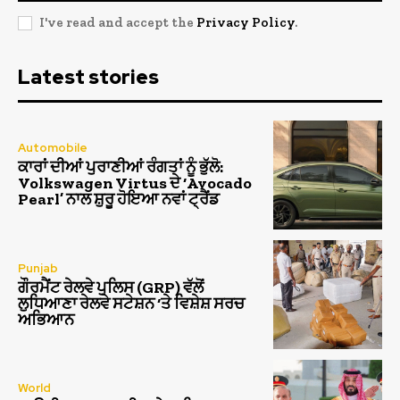
I've read and accept the
Privacy Policy
.
Latest stories
Automobile
ਕਾਰਾਂ ਦੀਆਂ ਪੁਰਾਣੀਆਂ ਰੰਗਤਾਂ ਨੂੰ ਭੁੱਲੋ:
Volkswagen Virtus ਦੇ ‘Avocado
Pearl’ ਨਾਲ ਸ਼ੁਰੂ ਹੋਇਆ ਨਵਾਂ ਟ੍ਰੈਂਡ
Punjab
ਗੌਰਮੈਂਟ ਰੇਲਵੇ ਪੁਲਿਸ (GRP) ਵੱਲੋਂ
ਲੁਧਿਆਣਾ ਰੇਲਵੇ ਸਟੇਸ਼ਨ ‘ਤੇ ਵਿਸ਼ੇਸ਼ ਸਰਚ
ਅਭਿਆਨ
World