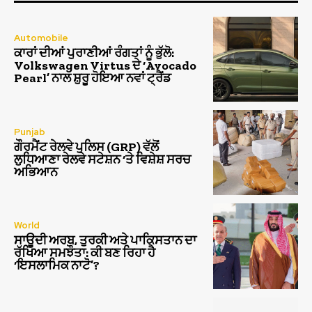
Automobile
ਕਾਰਾਂ ਦੀਆਂ ਪੁਰਾਣੀਆਂ ਰੰਗਤਾਂ ਨੂੰ ਭੁੱਲੋ:
Volkswagen Virtus ਦੇ ‘Avocado
Pearl’ ਨਾਲ ਸ਼ੁਰੂ ਹੋਇਆ ਨਵਾਂ ਟ੍ਰੈਂਡ
Punjab
ਗੌਰਮੈਂਟ ਰੇਲਵੇ ਪੁਲਿਸ (GRP) ਵੱਲੋਂ
ਲੁਧਿਆਣਾ ਰੇਲਵੇ ਸਟੇਸ਼ਨ ‘ਤੇ ਵਿਸ਼ੇਸ਼ ਸਰਚ
ਅਭਿਆਨ
World
ਸਾਊਦੀ ਅਰਬ, ਤੁਰਕੀ ਅਤੇ ਪਾਕਿਸਤਾਨ ਦਾ
ਰੱਖਿਆ ਸਮਝੌਤਾ: ਕੀ ਬਣ ਰਿਹਾ ਹੈ
‘ਇਸਲਾਮਿਕ ਨਾਟੋ’?