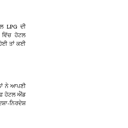
ੀਅਲ LPG ਦੀ
 ਵਿੱਚ ਹੋਟਲ
 ਹੋਈ ਤਾਂ ਕਈ
ਲਾਂ ਨੇ ਆਪਣੀ
ਆਫ ਹੋਟਲ ਐਂਡ
਼ਾ-ਨਿਰਦੇਸ਼