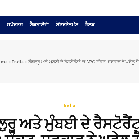
ਸਪੋਰਟਸ
ਟੈਕਨਾਲੋਜੀ
ਏਂਟਰਟੇਨਮੇਂਟ
ਹੈਲਥ
ome
India
ਬੈਂਗਲੁਰੂ ਅਤੇ ਮੁੰਬਈ ਦੇ ਰੈਸਟੋਰੈਂਟਾਂ ‘ਚ LPG ਸੰਕਟ, ਸਰਕਾਰ ਨੇ ਘਰੇਲੂ ਗੈ
India
ਲੁਰੂ ਅਤੇ ਮੁੰਬਈ ਦੇ ਰੈਸਟੋਰੈਂਟ