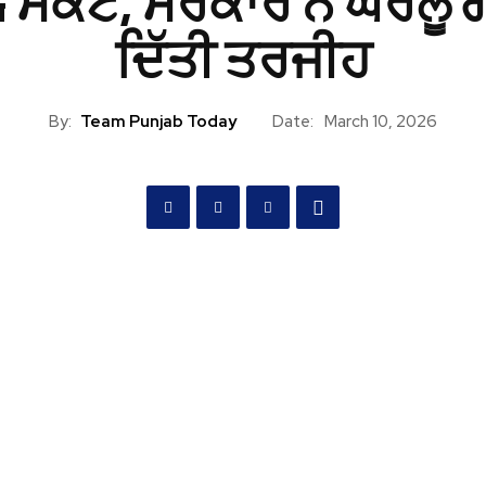
ਸੰਕਟ, ਸਰਕਾਰ ਨੇ ਘਰੇਲੂ ਗੈ
ਦਿੱਤੀ ਤਰਜੀਹ
By:
Team Punjab Today
Date:
March 10, 2026