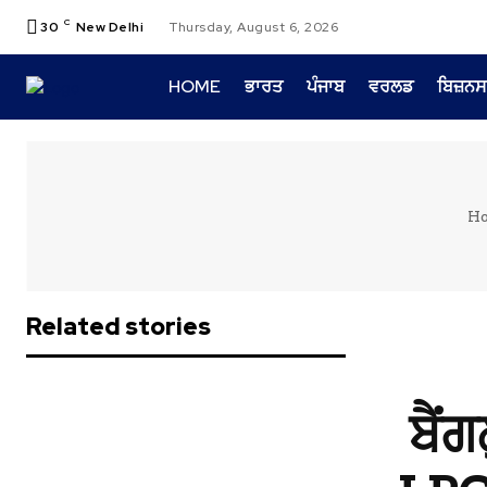
C
30
New Delhi
Thursday, August 6, 2026
HOME
ਭਾਰਤ
ਪੰਜਾਬ
ਵਰਲਡ
ਬਿਜ਼ਨਸ
H
Related stories
ਬੈਂਗ