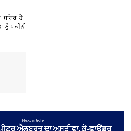
ਈ ਸਥਿਰ ਹੈ।
 ਨੂੰ ਯਕੀਨੀ
Next article
 ਪੀਟਰ ਐਲਬਰਜ਼ ਦਾ ਅਸਤੀਫਾ, ਕੋ-ਫਾਊਂਡਰ