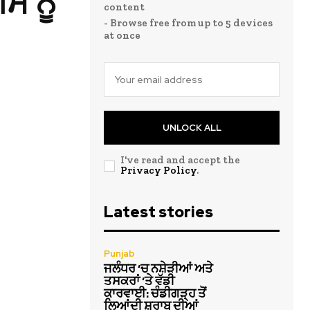
ਸ ਨੂੰ
content
- Browse free from up to 5 devices
at once
UNLOCK ALL
I've read and accept the
Privacy Policy
.
Latest stories
Punjab
ਜਲੰਧਰ ‘ਚ ਨਸ਼ੇੜੀਆਂ ਅਤੇ
ਤਸਕਰਾਂ ‘ਤੇ ਵੱਡੀ
ਕਾਰਵਾਈ: ਚੰਡੀਗੜ੍ਹ ਤੋਂ
ਲਿਆਂਦੀ ਸ਼ਰਾਬ ਦੀਆਂ