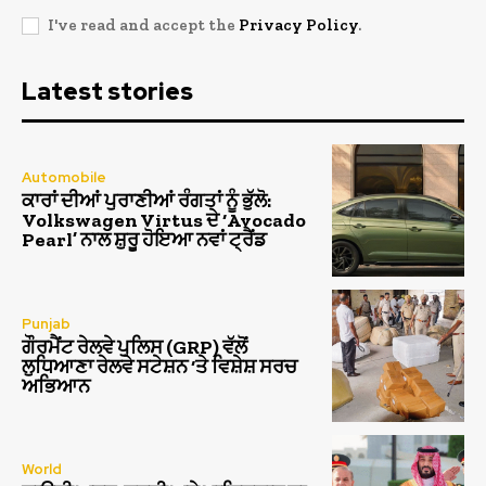
I've read and accept the
Privacy Policy
.
Latest stories
Automobile
ਕਾਰਾਂ ਦੀਆਂ ਪੁਰਾਣੀਆਂ ਰੰਗਤਾਂ ਨੂੰ ਭੁੱਲੋ:
Volkswagen Virtus ਦੇ ‘Avocado
Pearl’ ਨਾਲ ਸ਼ੁਰੂ ਹੋਇਆ ਨਵਾਂ ਟ੍ਰੈਂਡ
Punjab
ਗੌਰਮੈਂਟ ਰੇਲਵੇ ਪੁਲਿਸ (GRP) ਵੱਲੋਂ
ਲੁਧਿਆਣਾ ਰੇਲਵੇ ਸਟੇਸ਼ਨ ‘ਤੇ ਵਿਸ਼ੇਸ਼ ਸਰਚ
ਅਭਿਆਨ
World