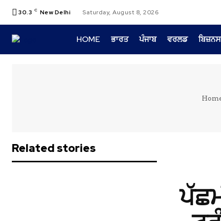
C
30.3
New Delhi
Saturday, August 8, 2026
HOME
ਭਾਰਤ
ਪੰਜਾਬ
ਵਰਲਡ
ਬਿਜ਼ਨਸ
Hom
Related stories
ਪੱਛ