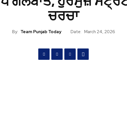
ਪ ਗੱਲਬਾਤ, ਹੁਰਮੁਜ਼ ਸਟ੍ਰੇਟ
ਚਰਚਾ
By:
Team Punjab Today
Date:
March 24, 2026