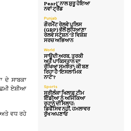
Pearl’ ਨਾਲ ਸ਼ੁਰੂ ਹੋਇਆ
ਨਵਾਂ ਟ੍ਰੈਂਡ
Punjab
ਗੌਰਮੈਂਟ ਰੇਲਵੇ ਪੁਲਿਸ
(GRP) ਵੱਲੋਂ ਲੁਧਿਆਣਾ
ਰੇਲਵੇ ਸਟੇਸ਼ਨ ‘ਤੇ ਵਿਸ਼ੇਸ਼
ਸਰਚ ਅਭਿਆਨ
World
ਸਾਊਦੀ ਅਰਬ, ਤੁਰਕੀ
ਅਤੇ ਪਾਕਿਸਤਾਨ ਦਾ
ਰੱਖਿਆ ਸਮਝੌਤਾ: ਕੀ ਬਣ
ਰਿਹਾ ਹੈ ‘ਇਸਲਾਮਿਕ
ਨਾਟੋ’?
ਾ ਦੇ ਸਾਬਕਾ
Sports
ੱਛਮੀ ਏਸ਼ੀਆ
ਸ੍ਰੀਲੰਕਾ ਖਿਲਾਫ਼ ਟੀਮ
ਇੰਡੀਆ ਨੂੰ ਅਜਿੰਕਿਆ
ਰਹਾਨੇ ਦੀ ਸਲਾਹ:
ਡਿਫੈਂਸਿਵ ਨਹੀਂ, ਹਮਲਾਵਰ
ਾ ਅਤੇ ਵਧ ਰਹੇ
ਰੁੱਖ ਅਪਣਾਓ