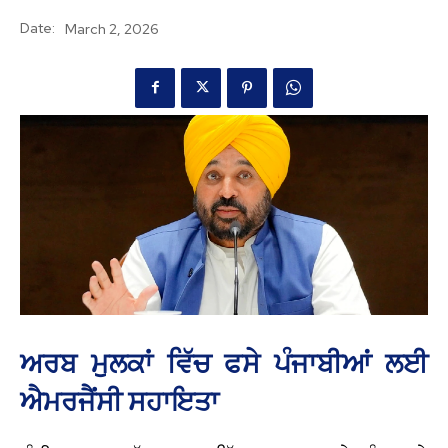
Date:
March 2, 2026
ਅਰਬ ਮੁਲਕਾਂ ਵਿੱਚ ਫਸੇ ਪੰਜਾਬੀਆਂ ਲਈ
ਐਮਰਜੈਂਸੀ ਸਹਾਇਤਾ