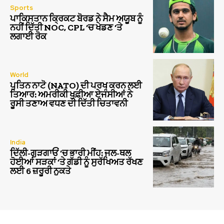
Sports
ਪਾਕਿਸਤਾਨ ਕ੍ਰਿਕਟ ਬੋਰਡ ਨੇ ਸੈਮ ਅਯੂਬ ਨੂੰ
ਨਹੀਂ ਦਿੱਤੀ NOC, CPL ‘ਚ ਖੇਡਣ ‘ਤੇ
ਲਗਾਈ ਰੋਕ
World
ਪੁਤਿਨ ਨਾਟੋ (NATO) ਦੀ ਪਰਖ ਕਰਨ ਲਈ
ਤਿਆਰ: ਅਮਰੀਕੀ ਖੁਫ਼ੀਆ ਏਜੰਸੀਆਂ ਨੇ
ਰੂਸੀ ਤਣਾਅ ਵਧਣ ਦੀ ਦਿੱਤੀ ਚਿਤਾਵਨੀ
India
ਦਿੱਲੀ-ਗੁੜਗਾਓਂ ‘ਚ ਭਾਰੀ ਮੀਂਹ: ਜਲ-ਥਲ
ਹੋਈਆਂ ਸੜਕਾਂ ‘ਤੇ ਗੱਡੀ ਨੂੰ ਸੁਰੱਖਿਅਤ ਰੱਖਣ
ਲਈ 6 ਜ਼ਰੂਰੀ ਨੁਕਤੇ