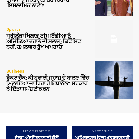
‘ਇਸਲਾਮਿਕ ਨਾਟੋ’?
Sports
ਸ੍ਰੀਲੰਕਾ ਖਿਲਾਫ਼ ਟੀਮ ਇੰਡੀਆ ਨੂੰ
ਅਜਿੰਕਿਆ ਰਹਾਨੇ ਦੀ ਸਲਾਹ: ਡਿਫੈਂਸਿਵ
ਨਹੀਂ, ਹਮਲਾਵਰ ਰੁੱਖ ਅਪਣਾਓ
Business
ਫੈਕਟ ਚੈੱਕ: ਕੀ ਹਵਾਈ ਜਹਾਜ਼ ਦੇ ਬਾਲਣ ਵਿੱਚ
ਮਿਲਾਇਆ ਜਾ ਰਿਹਾ ਹੈ ਇਥਾਨੋਲ? ਸਰਕਾਰ
ਨੇ ਦਿੱਤਾ ਸਪੱਸ਼ਟੀਕਰਨ
Previous article
Next article
ਜੇਲ੍ਹ ਅੰਦਰੋਂ ਹਵਾਲਾਤੀ ਕੋਲੋਂ
ਅੰਮ੍ਰਿਤਸਰ ਵਿੱਚ ਅੰਤਰਰਾਸ਼ਟਰੀ