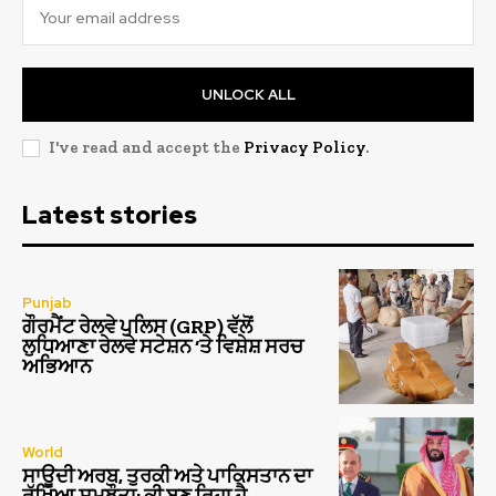
UNLOCK ALL
I've read and accept the
Privacy Policy
.
Latest stories
Punjab
ਗੌਰਮੈਂਟ ਰੇਲਵੇ ਪੁਲਿਸ (GRP) ਵੱਲੋਂ
ਲੁਧਿਆਣਾ ਰੇਲਵੇ ਸਟੇਸ਼ਨ ‘ਤੇ ਵਿਸ਼ੇਸ਼ ਸਰਚ
ਅਭਿਆਨ
World
ਸਾਊਦੀ ਅਰਬ, ਤੁਰਕੀ ਅਤੇ ਪਾਕਿਸਤਾਨ ਦਾ
ਰੱਖਿਆ ਸਮਝੌਤਾ: ਕੀ ਬਣ ਰਿਹਾ ਹੈ