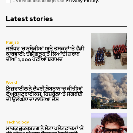
I've read and accept the
Privacy Policy
.
Latest stories
Punjab
ਜਲੰਧਰ ‘ਚ ਨਸ਼ੇੜੀਆਂ ਅਤੇ ਤਸਕਰਾਂ ‘ਤੇ ਵੱਡੀ
ਕਾਰਵਾਈ: ਚੰਡੀਗੜ੍ਹ ਤੋਂ ਲਿਆਂਦੀ ਸ਼ਰਾਬ
ਦੀਆਂ 1,000 ਪੇਟੀਆਂ ਬਰਾਮਦ
World
ਇਜ਼ਰਾਈਲ ਨੇ ਦੱਖਣੀ ਲੇਬਨਾਨ ‘ਚ ਕੀਤੀਆਂ
ਏਅਰਸਟ੍ਰਾਈਕਸ, ਹਿਜ਼ਬੁੱਲਾ ‘ਤੇ ਜੰਗਬੰਦੀ
ਦੀ ਉਲੰਘਣਾ ਦਾ ਲਾਇਆ ਦੋਸ਼
Technology
ਮਾਰਕ ਜ਼ੁਕਰਬਰਗ ਨੇ ਮੈਟਾ ਪਲੇਟਫਾਰਮਾਂ ‘ਤੇ