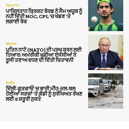
Sports
ਪਾਕਿਸਤਾਨ ਕ੍ਰਿਕਟ ਬੋਰਡ ਨੇ ਸੈਮ ਅਯੂਬ ਨੂੰ
ਨਹੀਂ ਦਿੱਤੀ NOC, CPL ‘ਚ ਖੇਡਣ ‘ਤੇ
ਲਗਾਈ ਰੋਕ
World
ਪੁਤਿਨ ਨਾਟੋ (NATO) ਦੀ ਪਰਖ ਕਰਨ ਲਈ
ਤਿਆਰ: ਅਮਰੀਕੀ ਖੁਫ਼ੀਆ ਏਜੰਸੀਆਂ ਨੇ
ਰੂਸੀ ਤਣਾਅ ਵਧਣ ਦੀ ਦਿੱਤੀ ਚਿਤਾਵਨੀ
India
ਦਿੱਲੀ-ਗੁੜਗਾਓਂ ‘ਚ ਭਾਰੀ ਮੀਂਹ: ਜਲ-ਥਲ
ਹੋਈਆਂ ਸੜਕਾਂ ‘ਤੇ ਗੱਡੀ ਨੂੰ ਸੁਰੱਖਿਅਤ ਰੱਖਣ
ਲਈ 6 ਜ਼ਰੂਰੀ ਨੁਕਤੇ