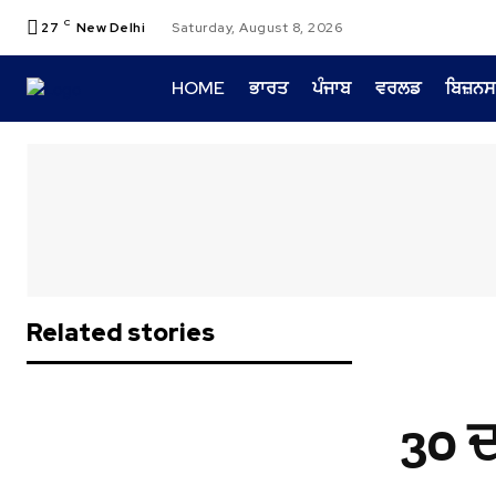
C
27
New Delhi
Saturday, August 8, 2026
HOME
ਭਾਰਤ
ਪੰਜਾਬ
ਵਰਲਡ
ਬਿਜ਼ਨਸ
Related stories
30 ਦ