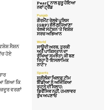
Pearl’ ਨਾਲ ਸ਼ੁਰੂ ਹੋਇਆ
ਨਵਾਂ ਟ੍ਰੈਂਡ
Punjab
ਗੌਰਮੈਂਟ ਰੇਲਵੇ ਪੁਲਿਸ
(GRP) ਵੱਲੋਂ ਲੁਧਿਆਣਾ
ਰੇਲਵੇ ਸਟੇਸ਼ਨ ‘ਤੇ ਵਿਸ਼ੇਸ਼
ਸਰਚ ਅਭਿਆਨ
World
਼ੇਸ਼ ਸੈਸ਼ਨ
ਸਾਊਦੀ ਅਰਬ, ਤੁਰਕੀ
ਅਤੇ ਪਾਕਿਸਤਾਨ ਦਾ
ੱਚ ਹੋਏ
ਰੱਖਿਆ ਸਮਝੌਤਾ: ਕੀ ਬਣ
ਰਿਹਾ ਹੈ ‘ਇਸਲਾਮਿਕ
ਨਾਟੋ’?
Sports
 ਚਾਰ
ਸ੍ਰੀਲੰਕਾ ਖਿਲਾਫ਼ ਟੀਮ
ੇਖਿਆ ਗਿਆ ਕਿ
ਇੰਡੀਆ ਨੂੰ ਅਜਿੰਕਿਆ
ਰਹਾਨੇ ਦੀ ਸਲਾਹ:
ਜ਼ਦੂਰ ਵਰਗਾਂ
ਡਿਫੈਂਸਿਵ ਨਹੀਂ, ਹਮਲਾਵਰ
ਰੁੱਖ ਅਪਣਾਓ