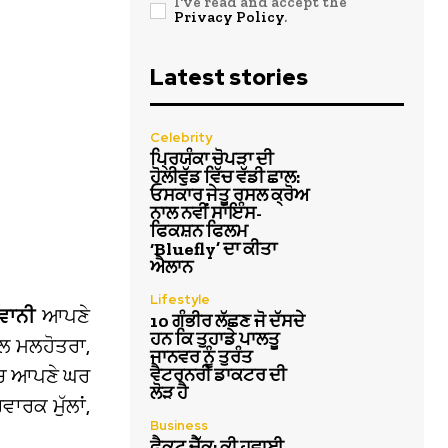
I've read and accept the
Privacy Policy
.
Latest stories
Celebrity
ਪ੍ਰਿਯੰਕਾ ਚੋਪੜਾ ਦੀ
ਹੋਲੀਵੁੱਡ ਵਿੱਚ ਵੱਡੀ ਛਾਲ:
ਓਸਕਾਰ ਜੇਤੂ ਰਸਲ ਕ੍ਰੋਅ
ਨਾਲ ਨਵੀਂ ਸਾਇੰਸ-
ਫਿਕਸ਼ਨ ਫਿਲਮ
‘Bluefly’ ਦਾ ਕੀਤਾ
ਐਲਾਨ
Lifestyle
ਵਾਨੀ
ਆਪਣੇ
10 ਗੰਭੀਰ ਲੱਛਣ ਜੋ ਦੱਸਦੇ
ਹਨ ਕਿ ਤੁਹਾਡੇ ਪਾਲਤੂ
ਲ ਮਲਹੋਤਰਾ,
ਜਾਨਵਰ ਨੂੰ ਤੁਰੰਤ
ਚ ਆਪਣੇ ਘਰ
ਵੈਟਰਨਰੀ ਡਾਕਟਰ ਦੀ
ਲੋੜ ਹੈ
ਾਰਕ ਮੁੱਲਾਂ,
Business
ਫੈਕਟ ਚੈੱਕ: ਕੀ ਹਵਾਈ