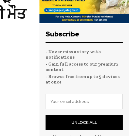
ੀ ਮੌਤ
Subscribe
- Never miss a story with
notifications
- Gain full access to our premium
content
- Browse free from up to 5 devices
at once
UNLOCK ALL