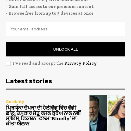
- Gain full access to our premium content
- Browse free from up to 5 devices at once
UNLOCK ALL
I've read and accept the
Privacy Policy
.
Latest stories
Celebrity
ਪ੍ਰਿਯੰਕਾ ਚੋਪੜਾ ਦੀ ਹੋਲੀਵੁੱਡ ਵਿੱਚ ਵੱਡੀ
ਛਾਲ: ਓਸਕਾਰ ਜੇਤੂ ਰਸਲ ਕ੍ਰੋਅ ਨਾਲ ਨਵੀਂ
ਸਾਇੰਸ-ਫਿਕਸ਼ਨ ਫਿਲਮ ‘Bluefly’ ਦਾ
ਕੀਤਾ ਐਲਾਨ