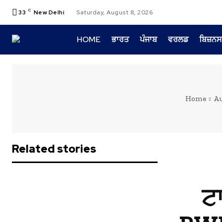
C
33
New Delhi
Saturday, August 8, 2026
HOME
ਭਾਰਤ
ਪੰਜਾਬ
ਵਰਲਡ
ਬਿਜ਼ਨਸ
Home
Au
Related stories
ਟ