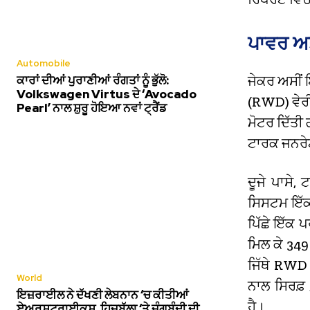
ਪਾਵਰ ਅਤ
Automobile
ਕਾਰਾਂ ਦੀਆਂ ਪੁਰਾਣੀਆਂ ਰੰਗਤਾਂ ਨੂੰ ਭੁੱਲੋ:
ਜੇਕਰ ਅਸੀਂ 
Volkswagen Virtus ਦੇ ‘Avocado
(RWD) ਵੇਰੀ
Pearl’ ਨਾਲ ਸ਼ੁਰੂ ਹੋਇਆ ਨਵਾਂ ਟ੍ਰੈਂਡ
ਮੋਟਰ ਦਿੱਤੀ
ਟਾਰਕ ਜਨਰੇਟ
ਦੂਜੇ ਪਾਸੇ
ਸਿਸਟਮ ਇੱਕ
ਪਿੱਛੇ ਇੱਕ 
ਮਿਲ ਕੇ 34
ਜਿੱਥੇ RWD 
World
ਨਾਲ ਸਿਰਫ਼ 
ਇਜ਼ਰਾਈਲ ਨੇ ਦੱਖਣੀ ਲੇਬਨਾਨ ‘ਚ ਕੀਤੀਆਂ
ਹੈ।
ਏਅਰਸਟ੍ਰਾਈਕਸ, ਹਿਜ਼ਬੁੱਲਾ ‘ਤੇ ਜੰਗਬੰਦੀ ਦੀ