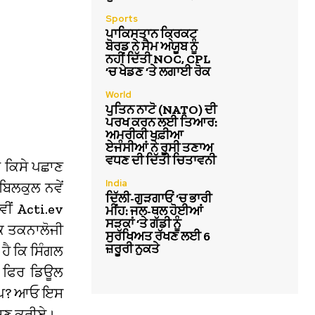
Sports
ਪਾਕਿਸਤਾਨ ਕ੍ਰਿਕਟ
ਬੋਰਡ ਨੇ ਸੈਮ ਅਯੂਬ ਨੂੰ
ਨਹੀਂ ਦਿੱਤੀ NOC, CPL
‘ਚ ਖੇਡਣ ‘ਤੇ ਲਗਾਈ ਰੋਕ
World
ਪੁਤਿਨ ਨਾਟੋ (NATO) ਦੀ
ਪਰਖ ਕਰਨ ਲਈ ਤਿਆਰ:
ਅਮਰੀਕੀ ਖੁਫ਼ੀਆ
ਏਜੰਸੀਆਂ ਨੇ ਰੂਸੀ ਤਣਾਅ
ਵਧਣ ਦੀ ਦਿੱਤੀ ਚਿਤਾਵਨੀ
 ਕਿਸੇ ਪਛਾਣ
India
ਬਿਲਕੁਲ ਨਵੇਂ
ਦਿੱਲੀ-ਗੁੜਗਾਓਂ ‘ਚ ਭਾਰੀ
ਵੀਂ Acti.ev
ਮੀਂਹ: ਜਲ-ਥਲ ਹੋਈਆਂ
ਸੜਕਾਂ ‘ਤੇ ਗੱਡੀ ਨੂੰ
ਕ ਤਕਨਾਲੋਜੀ
ਸੁਰੱਖਿਅਤ ਰੱਖਣ ਲਈ 6
ਜ਼ਰੂਰੀ ਨੁਕਤੇ
ਹੈ ਕਿ ਸਿੰਗਲ
ਂ ਫਿਰ ਡਿਊਲ
ਅੱਪ? ਆਓ ਇਸ
ੇਸ਼ਣ ਕਰੀਏ।