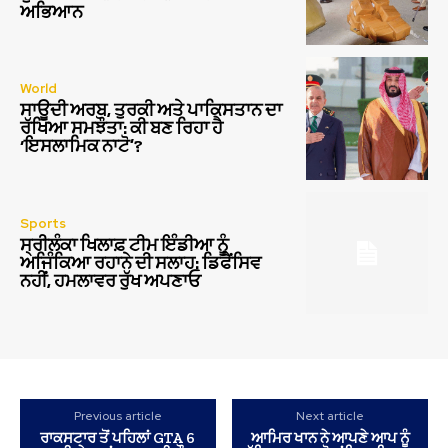
ਅਭਿਆਨ
World
ਸਾਊਦੀ ਅਰਬ, ਤੁਰਕੀ ਅਤੇ ਪਾਕਿਸਤਾਨ ਦਾ
ਰੱਖਿਆ ਸਮਝੌਤਾ: ਕੀ ਬਣ ਰਿਹਾ ਹੈ
‘ਇਸਲਾਮਿਕ ਨਾਟੋ’?
Sports
ਸ੍ਰੀਲੰਕਾ ਖਿਲਾਫ਼ ਟੀਮ ਇੰਡੀਆ ਨੂੰ
ਅਜਿੰਕਿਆ ਰਹਾਨੇ ਦੀ ਸਲਾਹ: ਡਿਫੈਂਸਿਵ
ਨਹੀਂ, ਹਮਲਾਵਰ ਰੁੱਖ ਅਪਣਾਓ
Previous article
Next article
ਰਾਕਸਟਾਰ ਤੋਂ ਪਹਿਲਾਂ GTA 6
ਆਮਿਰ ਖਾਨ ਨੇ ਆਪਣੇ ਆਪ ਨੂੰ