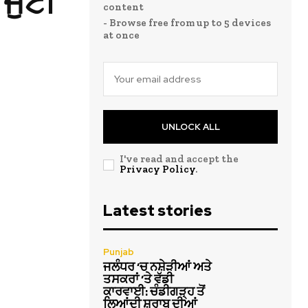
 ਜੁਟੀ
content
- Browse free from up to 5 devices
at once
UNLOCK ALL
I've read and accept the
Privacy Policy
.
Latest stories
Punjab
ਜਲੰਧਰ ‘ਚ ਨਸ਼ੇੜੀਆਂ ਅਤੇ
ਤਸਕਰਾਂ ‘ਤੇ ਵੱਡੀ
ਕਾਰਵਾਈ: ਚੰਡੀਗੜ੍ਹ ਤੋਂ
ਲਿਆਂਦੀ ਸ਼ਰਾਬ ਦੀਆਂ