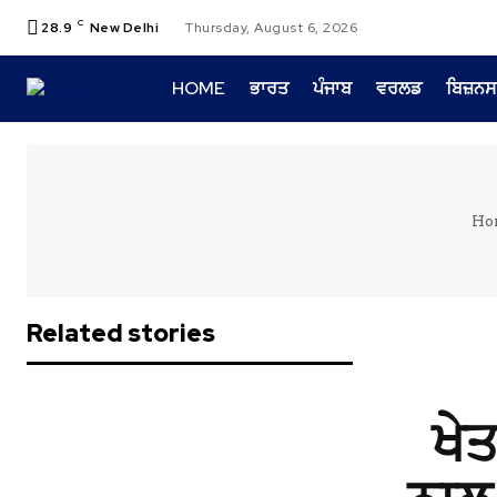
C
28.9
New Delhi
Thursday, August 6, 2026
HOME
ਭਾਰਤ
ਪੰਜਾਬ
ਵਰਲਡ
ਬਿਜ਼ਨਸ
Ho
Related stories
ਖੇਤ