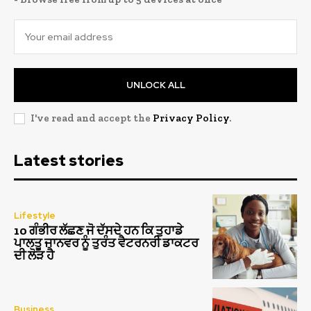
UNLOCK ALL
I've read and accept the
Privacy Policy
.
Latest stories
Lifestyle
10 ਗੰਭੀਰ ਲੱਛਣ ਜੋ ਦੱਸਦੇ ਹਨ ਕਿ ਤੁਹਾਡੇ
ਪਾਲਤੂ ਜਾਨਵਰ ਨੂੰ ਤੁਰੰਤ ਵੈਟਰਨਰੀ ਡਾਕਟਰ
ਦੀ ਲੋੜ ਹੈ
Business