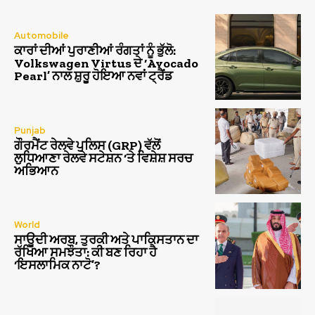
Automobile
ਕਾਰਾਂ ਦੀਆਂ ਪੁਰਾਣੀਆਂ ਰੰਗਤਾਂ ਨੂੰ ਭੁੱਲੋ:
Volkswagen Virtus ਦੇ ‘Avocado
Pearl’ ਨਾਲ ਸ਼ੁਰੂ ਹੋਇਆ ਨਵਾਂ ਟ੍ਰੈਂਡ
Punjab
ਗੌਰਮੈਂਟ ਰੇਲਵੇ ਪੁਲਿਸ (GRP) ਵੱਲੋਂ
ਲੁਧਿਆਣਾ ਰੇਲਵੇ ਸਟੇਸ਼ਨ ‘ਤੇ ਵਿਸ਼ੇਸ਼ ਸਰਚ
ਅਭਿਆਨ
World
ਸਾਊਦੀ ਅਰਬ, ਤੁਰਕੀ ਅਤੇ ਪਾਕਿਸਤਾਨ ਦਾ
ਰੱਖਿਆ ਸਮਝੌਤਾ: ਕੀ ਬਣ ਰਿਹਾ ਹੈ
‘ਇਸਲਾਮਿਕ ਨਾਟੋ’?