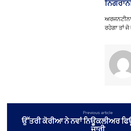
ਨਿਗਰਾਨੀ
ਅਰਜਨਟੀਨਾ 
ਰਹੇਗਾ ਤਾਂ ਜ
Previous article
ਉੱਤਰੀ ਕੋਰੀਆ ਨੇ ਨਵਾਂ ਨਿਊਕਲੀਅਰ ਫਿ
ਜਾਰੀ