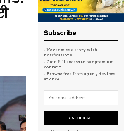
ਲਈ
Subscribe
- Never miss a story with
notifications
- Gain full access to our premium
content
- Browse free from up to 5 devices
at once
UNLOCK ALL