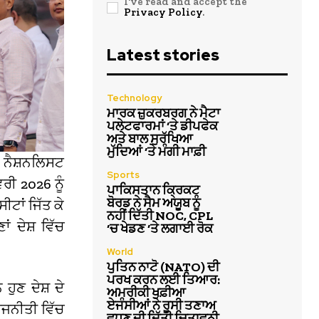
I've read and accept the
Privacy Policy
.
Latest stories
Technology
ਮਾਰਕ ਜ਼ੁਕਰਬਰਗ ਨੇ ਮੈਟਾ
ਪਲੇਟਫਾਰਮਾਂ ‘ਤੇ ਡੀਪਫੇਕ
ਅਤੇ ਬਾਲ ਸੁਰੱਖਿਆ
ਮੁੱਦਿਆਂ ‘ਤੇ ਮੰਗੀ ਮਾਫ਼ੀ
 ਨੈਸ਼ਨਲਿਸਟ
Sports
ਰੀ 2026 ਨੂੰ
ਪਾਕਿਸਤਾਨ ਕ੍ਰਿਕਟ
ਬੋਰਡ ਨੇ ਸੈਮ ਅਯੂਬ ਨੂੰ
ਟਾਂ ਜਿੱਤ ਕੇ
ਨਹੀਂ ਦਿੱਤੀ NOC, CPL
ਂ ਦੇਸ਼ ਵਿੱਚ
‘ਚ ਖੇਡਣ ‘ਤੇ ਲਗਾਈ ਰੋਕ
World
ਪੁਤਿਨ ਨਾਟੋ (NATO) ਦੀ
ਪਰਖ ਕਰਨ ਲਈ ਤਿਆਰ:
 ਹੁਣ ਦੇਸ਼ ਦੇ
ਅਮਰੀਕੀ ਖੁਫ਼ੀਆ
ਏਜੰਸੀਆਂ ਨੇ ਰੂਸੀ ਤਣਾਅ
ਾਜਨੀਤੀ ਵਿੱਚ
ਵਧਣ ਦੀ ਦਿੱਤੀ ਚਿਤਾਵਨੀ