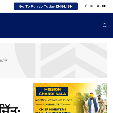
Go To Punjab Today ENGLISH
 ਅਪੀਲ
ਿੱਤ: