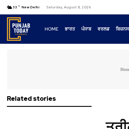
C
33
New Delhi
Saturday, August 8, 2026
HOME
ਭਾਰਤ
ਪੰਜਾਬ
ਵਰਲਡ
ਬਿਜ਼ਨਸ
Ho
Related stories
ਤਰੀ