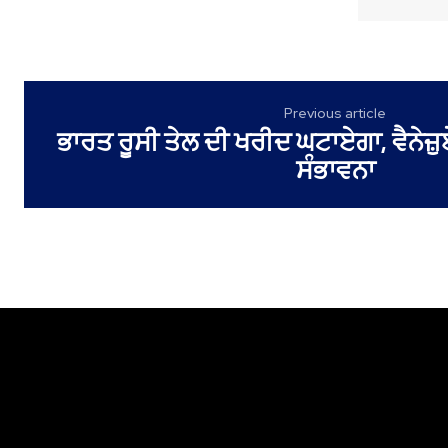
Previous article
ਭਾਰਤ ਰੂਸੀ ਤੇਲ ਦੀ ਖਰੀਦ ਘਟਾਏਗਾ, ਵੈਨੇਜ਼ੁ
ਸੰਭਾਵਨਾ