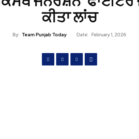
ਿਕਸਥ ਜਨਰੇਸ਼ਨ’ ਫਾਈਟਰ ਜ
ਕੀਤਾ ਲਾਂਚ
By:
Team Punjab Today
Date:
February 1, 2026