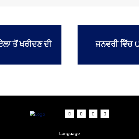
ਏਲਾ ਤੋਂ ਖਰੀਦਣ ਦੀ
ਜਨਵਰੀ ਵਿੱਚ UP
Language