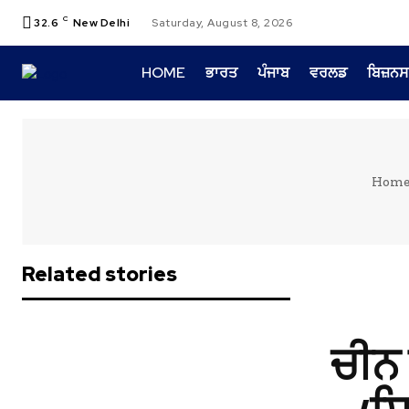
C
32.6
New Delhi
Saturday, August 8, 2026
HOME
ਭਾਰਤ
ਪੰਜਾਬ
ਵਰਲਡ
ਬਿਜ਼ਨਸ
Hom
Related stories
ਚੀਨ 