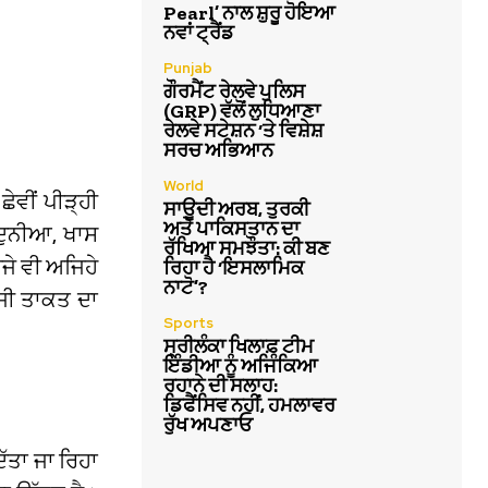
Pearl’ ਨਾਲ ਸ਼ੁਰੂ ਹੋਇਆ
ਨਵਾਂ ਟ੍ਰੈਂਡ
Punjab
ਗੌਰਮੈਂਟ ਰੇਲਵੇ ਪੁਲਿਸ
(GRP) ਵੱਲੋਂ ਲੁਧਿਆਣਾ
ਰੇਲਵੇ ਸਟੇਸ਼ਨ ‘ਤੇ ਵਿਸ਼ੇਸ਼
ਸਰਚ ਅਭਿਆਨ
World
ੇਵੀਂ ਪੀੜ੍ਹੀ
ਸਾਊਦੀ ਅਰਬ, ਤੁਰਕੀ
ਅਤੇ ਪਾਕਿਸਤਾਨ ਦਾ
 ਦੁਨੀਆ, ਖਾਸ
ਰੱਖਿਆ ਸਮਝੌਤਾ: ਕੀ ਬਣ
ਅਜੇ ਵੀ ਅਜਿਹੇ
ਰਿਹਾ ਹੈ ‘ਇਸਲਾਮਿਕ
ਨਾਟੋ’?
ੌਜੀ ਤਾਕਤ ਦਾ
Sports
ਸ੍ਰੀਲੰਕਾ ਖਿਲਾਫ਼ ਟੀਮ
ਇੰਡੀਆ ਨੂੰ ਅਜਿੰਕਿਆ
ਰਹਾਨੇ ਦੀ ਸਲਾਹ:
ਡਿਫੈਂਸਿਵ ਨਹੀਂ, ਹਮਲਾਵਰ
ਰੁੱਖ ਅਪਣਾਓ
ਿੱਤਾ ਜਾ ਰਿਹਾ