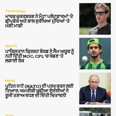
Technology
ਮਾਰਕ ਜ਼ੁਕਰਬਰਗ ਨੇ ਮੈਟਾ ਪਲੇਟਫਾਰਮਾਂ ‘ਤੇ
ਡੀਪਫੇਕ ਅਤੇ ਬਾਲ ਸੁਰੱਖਿਆ ਮੁੱਦਿਆਂ ‘ਤੇ
ਮੰਗੀ ਮਾਫ਼ੀ
Sports
ਪਾਕਿਸਤਾਨ ਕ੍ਰਿਕਟ ਬੋਰਡ ਨੇ ਸੈਮ ਅਯੂਬ ਨੂੰ
ਨਹੀਂ ਦਿੱਤੀ NOC, CPL ‘ਚ ਖੇਡਣ ‘ਤੇ
ਲਗਾਈ ਰੋਕ
World
ਪੁਤਿਨ ਨਾਟੋ (NATO) ਦੀ ਪਰਖ ਕਰਨ ਲਈ
ਤਿਆਰ: ਅਮਰੀਕੀ ਖੁਫ਼ੀਆ ਏਜੰਸੀਆਂ ਨੇ
ਰੂਸੀ ਤਣਾਅ ਵਧਣ ਦੀ ਦਿੱਤੀ ਚਿਤਾਵਨੀ
India