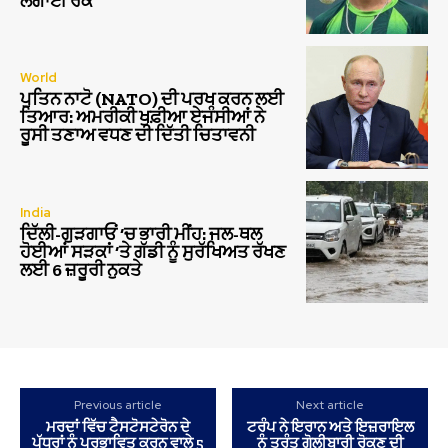
ਲਗਾਈ ਰੋਕ
World
ਪੁਤਿਨ ਨਾਟੋ (NATO) ਦੀ ਪਰਖ ਕਰਨ ਲਈ
ਤਿਆਰ: ਅਮਰੀਕੀ ਖੁਫ਼ੀਆ ਏਜੰਸੀਆਂ ਨੇ
ਰੂਸੀ ਤਣਾਅ ਵਧਣ ਦੀ ਦਿੱਤੀ ਚਿਤਾਵਨੀ
India
ਦਿੱਲੀ-ਗੁੜਗਾਓਂ ‘ਚ ਭਾਰੀ ਮੀਂਹ: ਜਲ-ਥਲ
ਹੋਈਆਂ ਸੜਕਾਂ ‘ਤੇ ਗੱਡੀ ਨੂੰ ਸੁਰੱਖਿਅਤ ਰੱਖਣ
ਲਈ 6 ਜ਼ਰੂਰੀ ਨੁਕਤੇ
Previous article
Next article
ਮਰਦਾਂ ਵਿੱਚ ਟੈਸਟੋਸਟੇਰੋਨ ਦੇ
ਟਰੰਪ ਨੇ ਇਰਾਨ ਅਤੇ ਇਜ਼ਰਾਇਲ
ਪੱਧਰਾਂ ਨੂੰ ਪ੍ਰਭਾਵਿਤ ਕਰਨ ਵਾਲੇ 5
ਨੂੰ ਤੁਰੰਤ ਗੋਲੀਬਾਰੀ ਰੋਕਣ ਦੀ