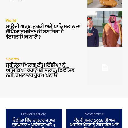
World
ਸਾਊਦੀ ਅਰਬ, ਤੁਰਕੀ ਅਤੇ ਪਾਕਿਸਤਾਨ ਦਾ
ਰੱਖਿਆ ਸਮਝੌਤਾ: ਕੀ ਬਣ ਰਿਹਾ ਹੈ
‘ਇਸਲਾਮਿਕ ਨਾਟੋ’?
Sports
ਸ੍ਰੀਲੰਕਾ ਖਿਲਾਫ਼ ਟੀਮ ਇੰਡੀਆ ਨੂੰ
ਅਜਿੰਕਿਆ ਰਹਾਨੇ ਦੀ ਸਲਾਹ: ਡਿਫੈਂਸਿਵ
ਨਹੀਂ, ਹਮਲਾਵਰ ਰੁੱਖ ਅਪਣਾਓ
Previous article
Next article
ਓਡੀਸ਼ਾ ਵਿੱਚ ਚਾਰਟਰ ਜਹਾਜ਼
ਕੇਂਦਰੀ ਬਜਟ 2026 ਰੀਅਲ
ਦੁਰਘਟਨਾ 2 ਪਾਇਲਟ ਅਤੇ 4
ਅਸਟੇਟ ਖੇਤਰ ਨੂੰ ਟੈਕਸ ਛੋਟ ਅਤੇ