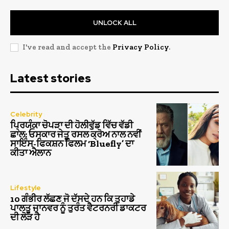
UNLOCK ALL
I've read and accept the
Privacy Policy
.
Latest stories
Celebrity
ਪ੍ਰਿਯੰਕਾ ਚੋਪੜਾ ਦੀ ਹੋਲੀਵੁੱਡ ਵਿੱਚ ਵੱਡੀ
ਛਾਲ: ਓਸਕਾਰ ਜੇਤੂ ਰਸਲ ਕ੍ਰੋਅ ਨਾਲ ਨਵੀਂ
ਸਾਇੰਸ-ਫਿਕਸ਼ਨ ਫਿਲਮ ‘Bluefly’ ਦਾ
ਕੀਤਾ ਐਲਾਨ
Lifestyle
10 ਗੰਭੀਰ ਲੱਛਣ ਜੋ ਦੱਸਦੇ ਹਨ ਕਿ ਤੁਹਾਡੇ
ਪਾਲਤੂ ਜਾਨਵਰ ਨੂੰ ਤੁਰੰਤ ਵੈਟਰਨਰੀ ਡਾਕਟਰ
ਦੀ ਲੋੜ ਹੈ