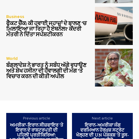
Business
ਫੈਕਟ ਚੈੱਕ: ਕੀ ਹਵਾਈ ਜਹਾਜ਼ਾਂ ਦੇ ਬਾਲਣ ‘ਚ
ਮਿਲਾਇਆ ਜਾ ਰਿਹਾ ਹੈ ਏਥਨੌਲ? ਕੇਂਦਰੀ
ਮੰਤਰੀ ਨੇ ਦਿੱਤਾ ਸਪੱਸ਼ਟੀਕਰਨ
World
ਬੰਗਲਾਦੇਸ਼ ਨੇ ਭਾਰਤ ਨੂੰ ਸਬੰਧ ਅੱਗੇ ਵਧਾਉਣ
ਅਤੇ ਸ਼ੇਖ ਹਸੀਨਾ ਦੀ ਹਵਾਲਗੀ ਦੀ ਮੰਗ ‘ਤੇ
ਵਿਚਾਰ ਕਰਨ ਦੀ ਕੀਤੀ ਅਪੀਲ
Previous article
Next article
ਅਮਰੀਕਾ-ਇਰਾਨ ਸੀਜ਼ਫਾਇਰ ’ਤੇ
ਇਰਾਨ-ਅਮਰੀਕਾ ਜੰਗ
ਇਰਾਨ ਦੇ ਰਾਸ਼ਟਰਪਤੀ ਦੀ
ਦਰਮਿਆਨ ਹੋਰਮੁਜ਼ ਸਟ੍ਰੇਟ
ਪਹਿਲੀ ਪ੍ਰਤੀਕਿਰਿਆ:
ਖੋਲ੍ਹਣ ਦੀ UN ਪੇਸ਼ਕਸ਼ ‘ਤੇ ਰੂਸ-