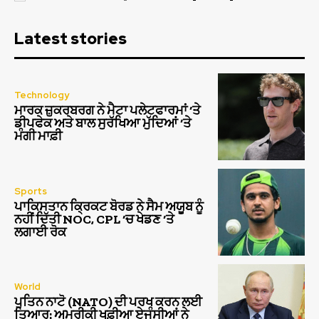
Latest stories
Technology
ਮਾਰਕ ਜ਼ੁਕਰਬਰਗ ਨੇ ਮੈਟਾ ਪਲੇਟਫਾਰਮਾਂ ‘ਤੇ
ਡੀਪਫੇਕ ਅਤੇ ਬਾਲ ਸੁਰੱਖਿਆ ਮੁੱਦਿਆਂ ‘ਤੇ
ਮੰਗੀ ਮਾਫ਼ੀ
Sports
ਪਾਕਿਸਤਾਨ ਕ੍ਰਿਕਟ ਬੋਰਡ ਨੇ ਸੈਮ ਅਯੂਬ ਨੂੰ
ਨਹੀਂ ਦਿੱਤੀ NOC, CPL ‘ਚ ਖੇਡਣ ‘ਤੇ
ਲਗਾਈ ਰੋਕ
World
ਪੁਤਿਨ ਨਾਟੋ (NATO) ਦੀ ਪਰਖ ਕਰਨ ਲਈ
ਤਿਆਰ: ਅਮਰੀਕੀ ਖੁਫ਼ੀਆ ਏਜੰਸੀਆਂ ਨੇ