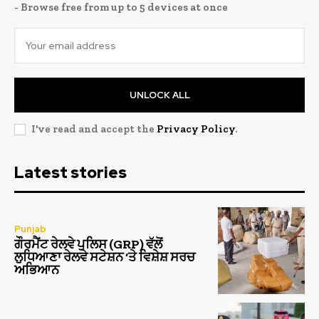
- Browse free from up to 5 devices at once
UNLOCK ALL
I've read and accept the
Privacy Policy
.
Latest stories
Punjab
ਗੌਰਮੈਂਟ ਰੇਲਵੇ ਪੁਲਿਸ (GRP) ਵੱਲੋਂ
ਲੁਧਿਆਣਾ ਰੇਲਵੇ ਸਟੇਸ਼ਨ ‘ਤੇ ਵਿਸ਼ੇਸ਼ ਸਰਚ
ਅਭਿਆਨ