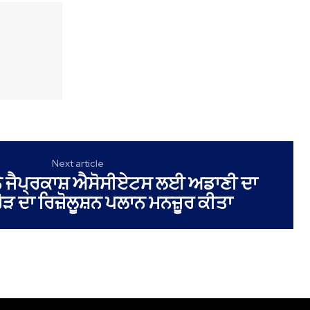
Next article
 ਜੈਪ੍ਰਕਾਸ਼ ਐਸੋਸੀਏਟਸ ਲਈ ਅਡਾਣੀ ਦਾ
ੋੜ ਦਾ ਰਿਜ਼ੋਲੂਸ਼ਨ ਪਲਾਨ ਮਨਜ਼ੂਰ ਕੀਤਾ