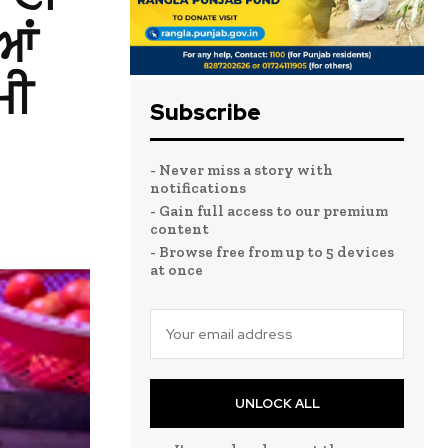
ਆਂ
ਮੀ
Subscribe
- Never miss a story with
notifications
- Gain full access to our premium
content
- Browse free from up to 5 devices
at once
UNLOCK ALL