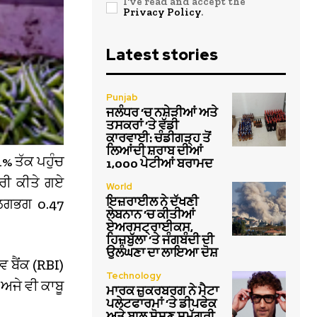
I've read and accept the
Privacy Policy
.
Latest stories
Punjab
ਜਲੰਧਰ ‘ਚ ਨਸ਼ੇੜੀਆਂ ਅਤੇ
ਤਸਕਰਾਂ ‘ਤੇ ਵੱਡੀ
ਕਾਰਵਾਈ: ਚੰਡੀਗੜ੍ਹ ਤੋਂ
ਲਿਆਂਦੀ ਸ਼ਰਾਬ ਦੀਆਂ
% ਤੱਕ ਪਹੁੰਚ
1,000 ਪੇਟੀਆਂ ਬਰਾਮਦ
ਾਰੀ ਕੀਤੇ ਗਏ
World
ਇਜ਼ਰਾਈਲ ਨੇ ਦੱਖਣੀ
 ਲਗਭਗ 0.47
ਲੇਬਨਾਨ ‘ਚ ਕੀਤੀਆਂ
ਏਅਰਸਟ੍ਰਾਈਕਸ,
ਹਿਜ਼ਬੁੱਲਾ ‘ਤੇ ਜੰਗਬੰਦੀ ਦੀ
ਉਲੰਘਣਾ ਦਾ ਲਾਇਆ ਦੋਸ਼
 ਬੈਂਕ (RBI)
Technology
ਅ ਅਜੇ ਵੀ ਕਾਬੂ
ਮਾਰਕ ਜ਼ੁਕਰਬਰਗ ਨੇ ਮੈਟਾ
ਪਲੇਟਫਾਰਮਾਂ ‘ਤੇ ਡੀਪਫੇਕ
ਅਤੇ ਬਾਲ ਸ਼ੋਸ਼ਣ ਸਮੱਗਰੀ