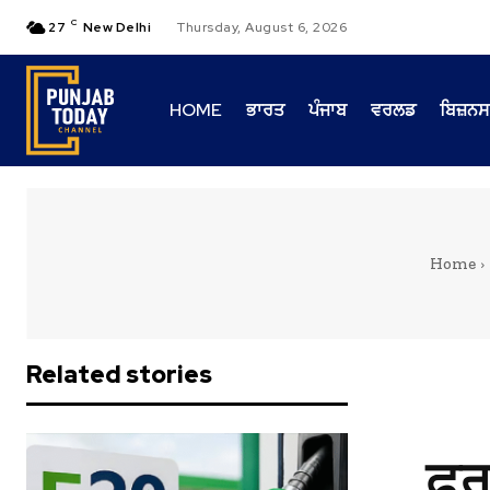
C
27
New Delhi
Thursday, August 6, 2026
HOME
ਭਾਰਤ
ਪੰਜਾਬ
ਵਰਲਡ
ਬਿਜ਼ਨਸ
Home
Related stories
ਫਰ