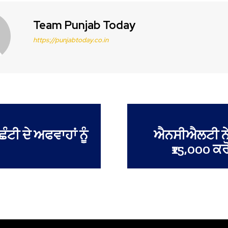
Team Punjab Today
https://punjabtoday.co.in
ਟੀ ਦੇ ਅਫਵਾਹਾਂ ਨੂੰ
ਐਨਸੀਐਲਟੀ ਨੇ
₹15,000 ਕਰ