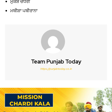
ਮੁਕੇਸ਼ ਚੌਧਰੀ
ਮਥੀਸ਼ਾ ਪਥੀਰਾਨਾ
Team Punjab Today
https://punjabtoday.co.in