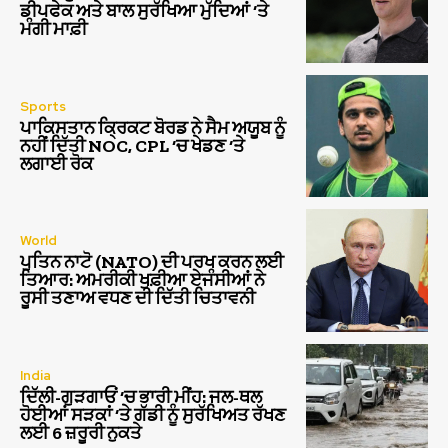
ਡੀਪਫੇਕ ਅਤੇ ਬਾਲ ਸੁਰੱਖਿਆ ਮੁੱਦਿਆਂ ‘ਤੇ
ਮੰਗੀ ਮਾਫ਼ੀ
Sports
ਪਾਕਿਸਤਾਨ ਕ੍ਰਿਕਟ ਬੋਰਡ ਨੇ ਸੈਮ ਅਯੂਬ ਨੂੰ
ਨਹੀਂ ਦਿੱਤੀ NOC, CPL ‘ਚ ਖੇਡਣ ‘ਤੇ
ਲਗਾਈ ਰੋਕ
World
ਪੁਤਿਨ ਨਾਟੋ (NATO) ਦੀ ਪਰਖ ਕਰਨ ਲਈ
ਤਿਆਰ: ਅਮਰੀਕੀ ਖੁਫ਼ੀਆ ਏਜੰਸੀਆਂ ਨੇ
ਰੂਸੀ ਤਣਾਅ ਵਧਣ ਦੀ ਦਿੱਤੀ ਚਿਤਾਵਨੀ
India
ਦਿੱਲੀ-ਗੁੜਗਾਓਂ ‘ਚ ਭਾਰੀ ਮੀਂਹ: ਜਲ-ਥਲ
ਹੋਈਆਂ ਸੜਕਾਂ ‘ਤੇ ਗੱਡੀ ਨੂੰ ਸੁਰੱਖਿਅਤ ਰੱਖਣ
ਲਈ 6 ਜ਼ਰੂਰੀ ਨੁਕਤੇ