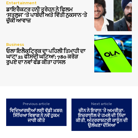
Entertainment
ਡਾਇਰੈਕਟਰ ਹਨੀ ਤ੍ਰੇਹਨ ਨੇ ਫਿਲਮ
‘ਸਤਲੁਜ’ ‘ਤੇ ਪਾਬੰਦੀ ਅਤੇ ਵਿੱਤੀ ਨੁਕਸਾਨ ‘ਤੇ
ਚੁੱਕੀ ਆਵਾਜ਼
Business
ਓਲਾ ਇਲੈਕਟ੍ਰਿਕ ਦਾ ਪਹਿਲੀ ਤਿਮਾਹੀ ਦਾ
ਘਾਟਾ 21 ਫੀਸਦੀ ਘਟਿਆ; 780 ਕਰੋੜ
ਰੁਪਏ ਦਾ ਨਵਾਂ ਫੰਡ ਕੀਤਾ ਹਾਸਲ
Previous article
Next article
ਵਿਦਿਆਰਥੀਆਂ ਲਈ ਵੱਡੀ ਖ਼ਬਰ:
ਚੀਨ ਨੇ ਇਰਾਨ ‘ਤੇ ਅਮਰੀਕਾ-
ਸਿੱਖਿਆ ਵਿਭਾਗ ਨੇ ਨਵੇਂ ਹੁਕਮ
ਇਜ਼ਰਾਈਲ ਦੇ ਹਮਲੇ ਦੀ ਨਿੰਦਾ
ਜਾਰੀ ਕੀਤੇ
ਕੀਤੀ, ਅੰਤਰਰਾਸ਼ਟਰੀ ਕਾਨੂੰਨ ਦੀ
ਉਲੰਘਣਾ ਦੱਸਿਆ