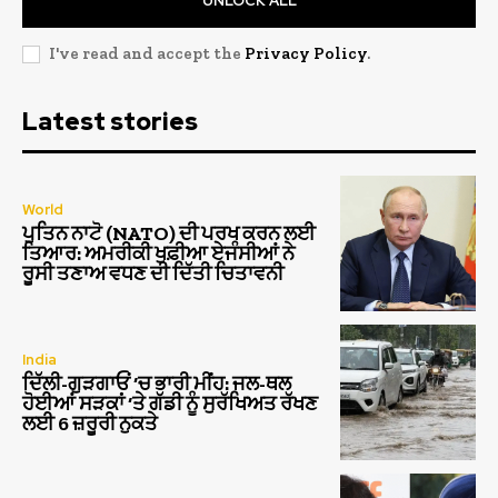
UNLOCK ALL
I've read and accept the
Privacy Policy
.
Latest stories
World
ਪੁਤਿਨ ਨਾਟੋ (NATO) ਦੀ ਪਰਖ ਕਰਨ ਲਈ
ਤਿਆਰ: ਅਮਰੀਕੀ ਖੁਫ਼ੀਆ ਏਜੰਸੀਆਂ ਨੇ
ਰੂਸੀ ਤਣਾਅ ਵਧਣ ਦੀ ਦਿੱਤੀ ਚਿਤਾਵਨੀ
India
ਦਿੱਲੀ-ਗੁੜਗਾਓਂ ‘ਚ ਭਾਰੀ ਮੀਂਹ: ਜਲ-ਥਲ
ਹੋਈਆਂ ਸੜਕਾਂ ‘ਤੇ ਗੱਡੀ ਨੂੰ ਸੁਰੱਖਿਅਤ ਰੱਖਣ
ਲਈ 6 ਜ਼ਰੂਰੀ ਨੁਕਤੇ