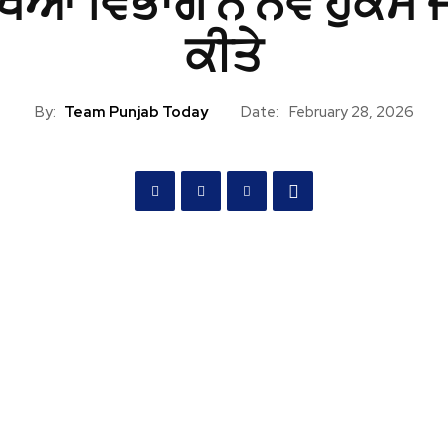
ਖਿਆ ਵਿਭਾਗ ਨੇ ਨਵੇਂ ਹੁਕਮ 
ਕੀਤੇ
By:
Team Punjab Today
Date:
February 28, 2026