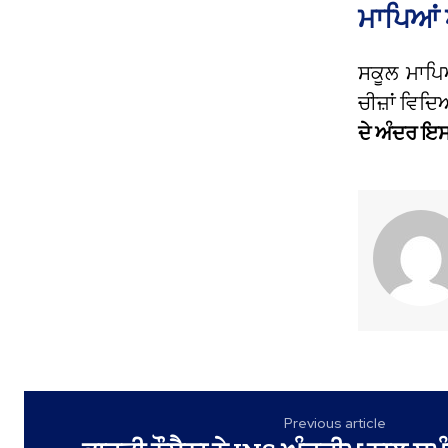
ਮਾਪਿਆਂ 
ਸਕੂਲ ਮਾਪਿਆਂ
ਚੀਜ਼ਾਂ ਵਿਦ
ਦੇ ਅੰਦਰ ਇਸ 
Previous article