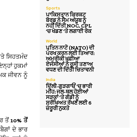
Sports
ਪਾਕਿਸਤਾਨ ਕ੍ਰਿਕਟ
ਬੋਰਡ ਨੇ ਸੈਮ ਅਯੂਬ ਨੂੰ
ਨਹੀਂ ਦਿੱਤੀ NOC, CPL
‘ਚ ਖੇਡਣ ‘ਤੇ ਲਗਾਈ ਰੋਕ
World
ਪੁਤਿਨ ਨਾਟੋ (NATO) ਦੀ
ਪਰਖ ਕਰਨ ਲਈ ਤਿਆਰ:
ਅਤੇ ਸਿਹਤਮੰਦ
ਅਮਰੀਕੀ ਖੁਫ਼ੀਆ
ਏਜੰਸੀਆਂ ਨੇ ਰੂਸੀ ਤਣਾਅ
ਨ੍ਹਾਂ ਹੁਕਮਾਂ
ਵਧਣ ਦੀ ਦਿੱਤੀ ਚਿਤਾਵਨੀ
ਮਿਕ ਜੀਵਨ ਨੂੰ
India
ਦਿੱਲੀ-ਗੁੜਗਾਓਂ ‘ਚ ਭਾਰੀ
ਮੀਂਹ: ਜਲ-ਥਲ ਹੋਈਆਂ
ਸੜਕਾਂ ‘ਤੇ ਗੱਡੀ ਨੂੰ
ਸੁਰੱਖਿਅਤ ਰੱਖਣ ਲਈ 6
ਜ਼ਰੂਰੀ ਨੁਕਤੇ
 ਤੋਂ
10% ਤੋਂ
ੈਗਾਂ ਦੇ ਭਾਰ