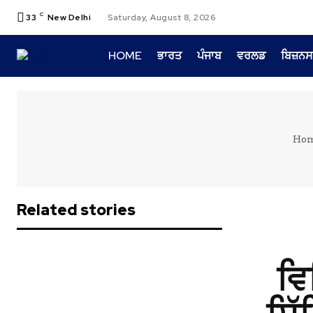
C
33
New Delhi
Saturday, August 8, 2026
HOME
ਭਾਰਤ
ਪੰਜਾਬ
ਵਰਲਡ
ਬਿਜ਼ਨਸ
Ho
Related stories
ਵਿ