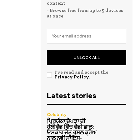
content
- Browse free from up to 5 devices
at once
UNLOCK ALL
I've read and accept the
Privacy Policy
.
Latest stories
Celebrity
ਪ੍ਰਿਯੰਕਾ ਚੋਪੜਾ ਦੀ
ਹੋਲੀਵੁੱਡ ਵਿੱਚ ਵੱਡੀ ਛਾਲ:
ਓਸਕਾਰ ਜੇਤੂ ਰਸਲ ਕ੍ਰੋਅ
ਨਾਲ ਨਵੀਂ ਸਾਇੰਸ-