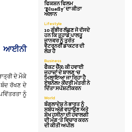
ਫਿਕਸ਼ਨ ਫਿਲਮ
‘Bluefly’ ਦਾ ਕੀਤਾ
ਐਲਾਨ
Lifestyle
10 ਗੰਭੀਰ ਲੱਛਣ ਜੋ ਦੱਸਦੇ
ਹਨ ਕਿ ਤੁਹਾਡੇ ਪਾਲਤੂ
ਜਾਨਵਰ ਨੂੰ ਤੁਰੰਤ
ਵੈਟਰਨਰੀ ਡਾਕਟਰ ਦੀ
ਨੇ ਆਈਨੀ
ਲੋੜ ਹੈ
Business
ਫੈਕਟ ਚੈੱਕ: ਕੀ ਹਵਾਈ
ਜਹਾਜ਼ਾਂ ਦੇ ਬਾਲਣ ‘ਚ
੍ਰੀ ਦੇ ਮੌਕੇ
ਮਿਲਾਇਆ ਜਾ ਰਿਹਾ ਹੈ
ਏਥਨੌਲ? ਕੇਂਦਰੀ ਮੰਤਰੀ ਨੇ
ਬੰਦ ਰੱਖਣ ਦੇ
ਦਿੱਤਾ ਸਪੱਸ਼ਟੀਕਰਨ
ਵਿੱਤਰਤਾ ਨੂੰ
World
ਬੰਗਲਾਦੇਸ਼ ਨੇ ਭਾਰਤ ਨੂੰ
ਸਬੰਧ ਅੱਗੇ ਵਧਾਉਣ ਅਤੇ
ਸ਼ੇਖ ਹਸੀਨਾ ਦੀ ਹਵਾਲਗੀ
ਦੀ ਮੰਗ ‘ਤੇ ਵਿਚਾਰ ਕਰਨ
ਦੀ ਕੀਤੀ ਅਪੀਲ