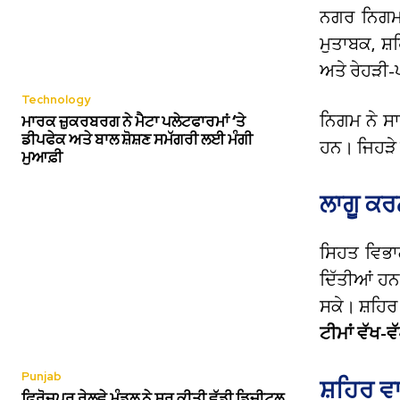
ਨਗਰ ਨਿਗਮ
ਮੁਤਾਬਕ, ਸ਼
ਅਤੇ ਰੇਹੜੀ-
Technology
ਨਿਗਮ ਨੇ ਸਾ
ਮਾਰਕ ਜ਼ੁਕਰਬਰਗ ਨੇ ਮੈਟਾ ਪਲੇਟਫਾਰਮਾਂ ‘ਤੇ
ਡੀਪਫੇਕ ਅਤੇ ਬਾਲ ਸ਼ੋਸ਼ਣ ਸਮੱਗਰੀ ਲਈ ਮੰਗੀ
ਹਨ। ਜਿਹੜੇ 
ਮੁਆਫ਼ੀ
ਲਾਗੂ ਕਰ
ਸਿਹਤ ਵਿਭਾਗ
ਦਿੱਤੀਆਂ ਹਨ
ਸਕੇ। ਸ਼ਹਿਰ
ਟੀਮਾਂ ਵੱਖ
Punjab
ਸ਼ਹਿਰ ਵ
ਫਿਰੋਜ਼ਪੁਰ ਰੇਲਵੇ ਮੰਡਲ ਨੇ ਸ਼ੁਰੂ ਕੀਤੀ ਵੱਡੀ ਡਿਜੀਟਲ