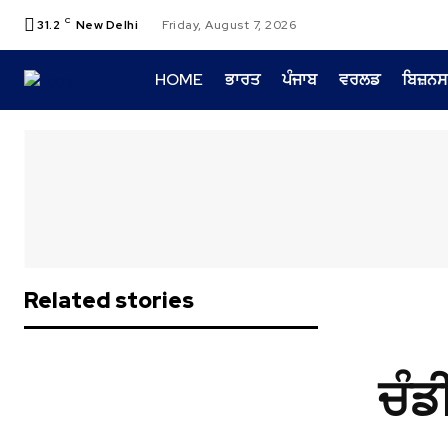
C
31.2
New Delhi
Friday, August 7, 2026
HOME
ਭਾਰਤ
ਪੰਜਾਬ
ਵਰਲਡ
ਬਿਜ਼ਨਸ
Related stories
ਚੰਡ