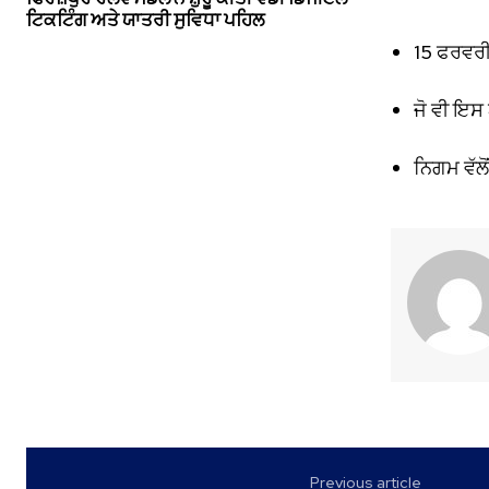
ਟਿਕਟਿੰਗ ਅਤੇ ਯਾਤਰੀ ਸੁਵਿਧਾ ਪਹਿਲ
15 ਫਰਵਰੀ
ਜੋ ਵੀ ਇਸ
ਨਿਗਮ ਵੱਲ
Previous article