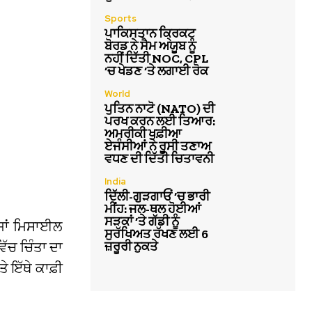
Sports
ਪਾਕਿਸਤਾਨ ਕ੍ਰਿਕਟ
ਬੋਰਡ ਨੇ ਸੈਮ ਅਯੂਬ ਨੂੰ
ਨਹੀਂ ਦਿੱਤੀ NOC, CPL
‘ਚ ਖੇਡਣ ‘ਤੇ ਲਗਾਈ ਰੋਕ
World
ਪੁਤਿਨ ਨਾਟੋ (NATO) ਦੀ
ਪਰਖ ਕਰਨ ਲਈ ਤਿਆਰ:
ਅਮਰੀਕੀ ਖੁਫ਼ੀਆ
ਏਜੰਸੀਆਂ ਨੇ ਰੂਸੀ ਤਣਾਅ
ਵਧਣ ਦੀ ਦਿੱਤੀ ਚਿਤਾਵਨੀ
India
ਦਿੱਲੀ-ਗੁੜਗਾਓਂ ‘ਚ ਭਾਰੀ
ਮੀਂਹ: ਜਲ-ਥਲ ਹੋਈਆਂ
ਸੜਕਾਂ ‘ਤੇ ਗੱਡੀ ਨੂੰ
ਜਾਂ ਮਿਸਾਈਲ
ਸੁਰੱਖਿਅਤ ਰੱਖਣ ਲਈ 6
ਜ਼ਰੂਰੀ ਨੁਕਤੇ
ਿੱਚ ਚਿੰਤਾ ਦਾ
 ਇੱਥੇ ਕਾਫ਼ੀ