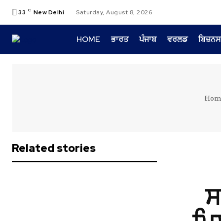
C
33
New Delhi
Saturday, August 8, 2026
HOME
ਭਾਰਤ
ਪੰਜਾਬ
ਵਰਲਡ
ਬਿਜ਼ਨਸ
Hom
Related stories
ਸ