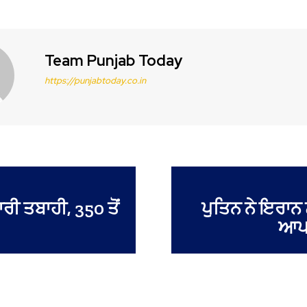
Team Punjab Today
https://punjabtoday.co.in
ੀ ਤਬਾਹੀ, 350 ਤੋਂ
ਪੁਤਿਨ ਨੇ ਇਰਾਨ 
ਆਪਣ