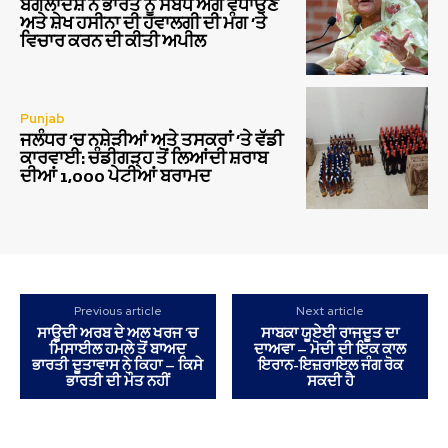
ਬੰਗਲਾਦੇਸ਼ ਨੇ ਭਾਰਤ ਨੂੰ ਸਬੰਧ ਅੱਗੇ ਵਧਾਉਣ
ਅਤੇ ਸ਼ੇਖ ਹਸੀਨਾ ਦੀ ਹਵਾਲਗੀ ਦੀ ਮੰਗ ‘ਤੇ
ਵਿਚਾਰ ਕਰਨ ਦੀ ਕੀਤੀ ਅਪੀਲ
Punjab
ਜਲੰਧਰ ‘ਚ ਨਸ਼ੇੜੀਆਂ ਅਤੇ ਤਸਕਰਾਂ ‘ਤੇ ਵੱਡੀ
ਕਾਰਵਾਈ: ਚੰਡੀਗੜ੍ਹ ਤੋਂ ਲਿਆਂਦੀ ਸ਼ਰਾਬ
ਦੀਆਂ 1,000 ਪੇਟੀਆਂ ਬਰਾਮਦ
Previous article
Next article
ਸਾਊਦੀ ਅਰਬ ਦੇ ਅਲ ਖਰਜ ‘ਚ
ਸਾਬਕਾ ਯੂਏਈ ਰਾਜਦੂਤ ਦਾ
ਮਿਸਾਈਲ ਹਮਲੇ ਤੋਂ ਬਾਅਦ
ਦਾਅਵਾ – ਮੋਦੀ ਦੀ ਇਕ ਕਾਲ
ਭਾਰਤੀ ਦੂਤਾਵਾਸ ਨੇ ਕਿਹਾ – ਕਿਸੇ
ਇਰਾਨ-ਇਜ਼ਰਾਇਲ ਜੰਗ ਰੋਕ
ਭਾਰਤੀ ਦੀ ਮੌਤ ਨਹੀਂ
ਸਕਦੀ ਹੈ